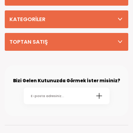
Tüm Siparişleriniz PTT KARGO Güvencesi ile 2-5 iş gününde sizlere
teslim edilmektedir. (kırsal köy kasaba gibi yerlere bu süre 7 güne
kadar uzayabilmektedir
KATEGORİLER
TOPTAN SATIŞ
Bizi Gelen Kutunuzda Görmek İster misiniz?