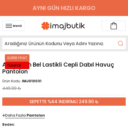
AYNI GÜN HIZLI KARGO
Menü
SÜPER FİYAT
Açık Vizon Bel Lastikli Cepli Dabıl Havuç
Tükendi
Pantolon
Ürün Kodu :
IMJ010031
449.99
₺
SEPETTE %44 İNDİRİMLİ 249.90 ₺
Daha Fazla
Pantolon
Beden: