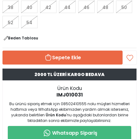
38
40
42
44
46
48
50
52
54
Beden Tablosu
Sepete Ekle
2000 TL ÜZERİ KARGO BEDAVA
Ürün Kodu
IMJ010031
Bu ürünü sipariş etmek için 08502410555 nolu müşteri hizmetleri
hattımızı veya WhatsApp ekibimizden yardım almak isterseniz,
yukarıda belirtilen
Ürün Kodu
'nu aşağıdaki butonlardan birine
tıkladıktan sonra ekibimizle paylaşabilirsiniz.
Whatsapp Sipariş