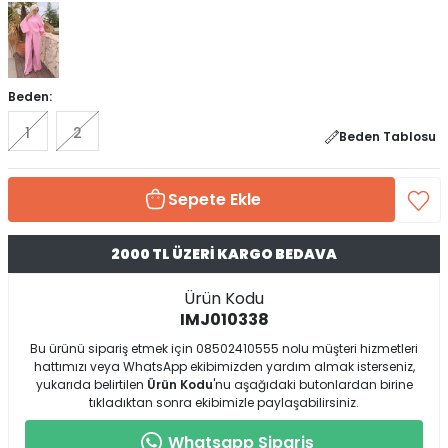
Beden:
1
2
Beden Tablosu
Sepete Ekle
2000 TL ÜZERİ KARGO BEDAVA
Ürün Kodu
IMJ010338
Bu ürünü sipariş etmek için 08502410555 nolu müşteri hizmetleri
hattımızı veya WhatsApp ekibimizden yardım almak isterseniz,
yukarıda belirtilen
Ürün Kodu
'nu aşağıdaki butonlardan birine
tıkladıktan sonra ekibimizle paylaşabilirsiniz.
Whatsapp Sipariş