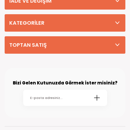
İADE VE DEĞİŞİM
Tüm Siparişleriniz PTT KARGO Güvencesi ile 2-5 iş gününde sizlere
teslim edilmektedir. (kırsal köy kasaba gibi yerlere bu süre 7 güne
kadar uzayabilmektedir
KATEGORİLER
TOPTAN SATIŞ
Bizi Gelen Kutunuzda Görmek İster misiniz?