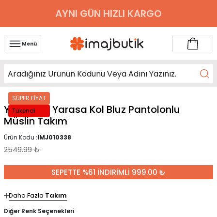
AYNI GÜN HIZLI KARGO
Menü
SÜPER FİYAT
Yağ Yeşili Yarasa Kol Bluz Pantolonlu
Tükendi
Müslin Takım
Ürün Kodu :
IMJ010338
2549.99
₺
SEPETTE %61 İNDİRİMLİ 999.00 ₺
Daha Fazla
Takım
Diğer Renk Seçenekleri