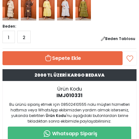
Beden:
1
2
Beden Tablosu
Sepete Ekle
2000 TL ÜZERİ KARGO BEDAVA
Ürün Kodu
IMJ010331
Bu ürünü sipariş etmek için 08502410555 nolu müşteri hizmetleri
hattımızı veya WhatsApp ekibimizden yardım almak isterseniz,
yukarıda belirtilen
Ürün Kodu
'nu aşağıdaki butonlardan birine
tıkladıktan sonra ekibimizle paylaşabilirsiniz.
Whatsapp Sipariş