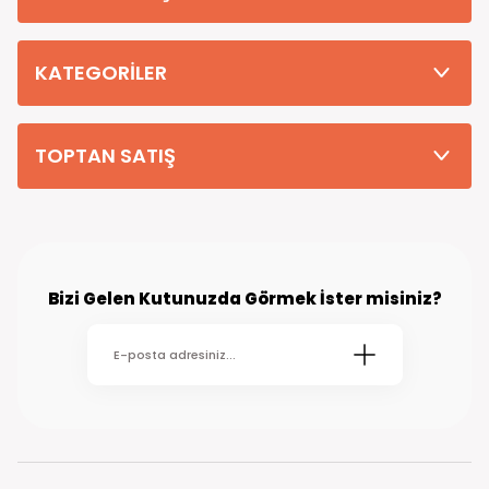
Tüm Siparişleriniz PTT KARGO Güvencesi ile 2-5 iş gününde sizlere
teslim edilmektedir. (kırsal köy kasaba gibi yerlere bu süre 7 güne
kadar uzayabilmektedir
KATEGORİLER
TOPTAN SATIŞ
Bizi Gelen Kutunuzda Görmek İster misiniz?