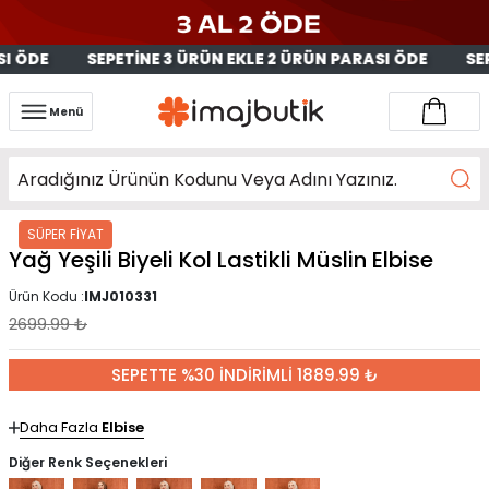
 ÖDE 
SEPETİNE 3 ÜRÜN EKLE 2 ÜRÜN PARASI ÖDE 
SEP
Menü
SÜPER FİYAT
Yağ Yeşili Biyeli Kol Lastikli Müslin Elbise
Ürün Kodu :
IMJ010331
2699.99
₺
SEPETTE %30 İNDİRİMLİ 1889.99 ₺
Daha Fazla
Elbise
Diğer Renk Seçenekleri