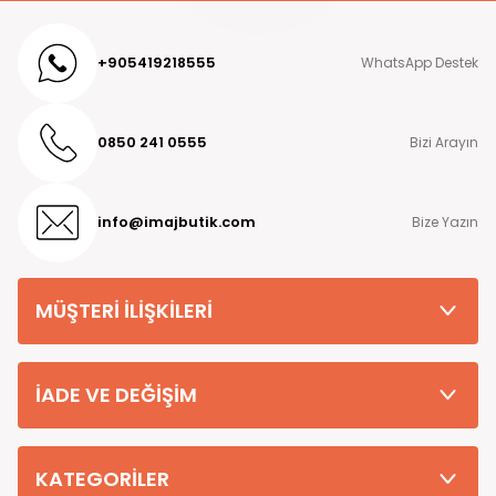
+905419218555
WhatsApp Destek
0850 241 0555
Bizi Arayın
info@imajbutik.com
Bize Yazın
MÜŞTERİ İLİŞKİLERİ
İADE VE DEĞİŞİM
KATEGORİLER