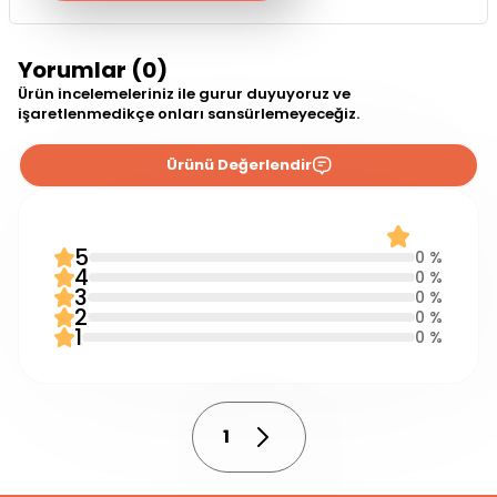
Yorumlar (0)
Ürün incelemeleriniz ile gurur duyuyoruz ve
işaretlenmedikçe onları sansürlemeyeceğiz.
Ürünü Değerlendir
0 Yorum
0.0
5
0 %
4
0 %
3
0 %
2
0 %
1
0 %
1