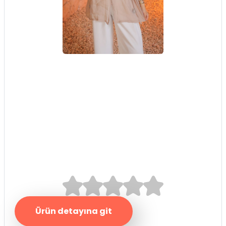
Vizon Yaka
Bağlamalı Çiçek
Motifli Gömlek
0.0/5
Ürün detayına git