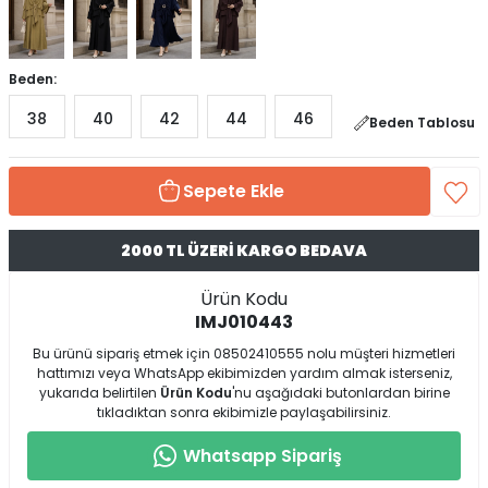
Beden:
38
40
42
44
46
Beden Tablosu
Sepete Ekle
2000 TL ÜZERİ KARGO BEDAVA
Ürün Kodu
IMJ010443
Bu ürünü sipariş etmek için 08502410555 nolu müşteri hizmetleri
hattımızı veya WhatsApp ekibimizden yardım almak isterseniz,
yukarıda belirtilen
Ürün Kodu
'nu aşağıdaki butonlardan birine
tıkladıktan sonra ekibimizle paylaşabilirsiniz.
Whatsapp Sipariş