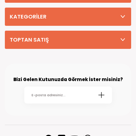
Tüm Siparişleriniz PTT KARGO Güvencesi ile 2-5 iş gününde sizlere
teslim edilmektedir. (kırsal köy kasaba gibi yerlere bu süre 7 güne
kadar uzayabilmektedir
KATEGORİLER
TOPTAN SATIŞ
Bizi Gelen Kutunuzda Görmek İster misiniz?