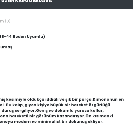
L ÜZERİ KARGO BEDAVA
um (0)
 / 38-44 Beden Uyumlu)
 Kumaş
iş kesimiyle oldukça iddialı ve şık bir parça.Kimononun en
imi. Bu kalıp, giyen kişiye büyük bir hareket özgürlüğü
duruş sergiliyor.Geniş ve dökümlü yarasa kollar,
ona hareketli bir görünüm kazandırıyor.Ön kısımdaki
onoya modern ve minimalist bir dokunuş ekliyor.