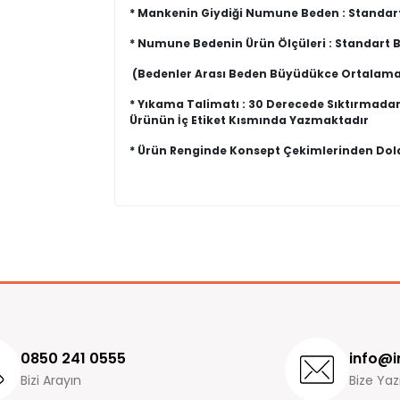
* Mankenin Giydiği Numune Beden : Standar
* Numune Bedenin Ürün Ölçüleri : Standart
(Bedenler Arası Beden Büyüdükce Ortalama
* Yıkama Talimatı : 30 Derecede Sıktırmada
Ürünün İç Etiket Kısmında Yazmaktadır
* Ürün Renginde Konsept Çekimlerinden Dolay
Değişim ve İade işlemleri hakkında bilgiler
Yorum (0)
İmajbutik.com' dan satın almış olduğunuz ürünler
Ürün incelemeleriniz ile gurur duyuyoruz v
siparişinizi teslim aldığınız andan itibaren
14 gün
İade ve değişim süreçlerini daha hızlı yapmak içi
değişim formunu eksiksiz doldurup ürünleri bize i
Ürün iadesi yaptığınız zaman, ürün incelemeden k
iade yapılmaktadır.
0850 241 0555
info@i
Bizi Arayın
Ödemenizi kredi kartıyla gerçekleştirdiyseniz para
Bize Yaz
tarafından onaylandıktan sonra 3-7 iş günü içeris