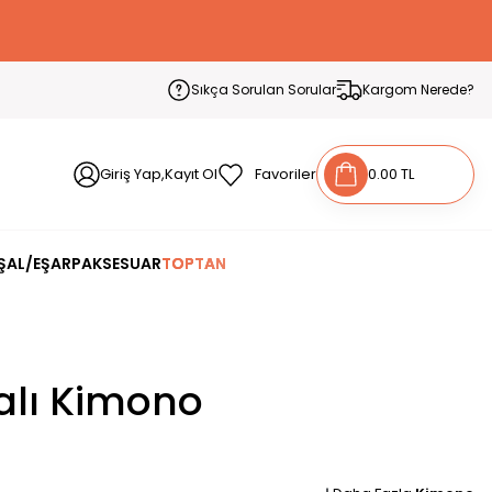
Sıkça Sorulan Sorular
Kargom Nerede?
Giriş Yap,Kayıt Ol
Favoriler
0.00 TL
ŞAL/EŞARP
AKSESUAR
TOPTAN
alı Kimono