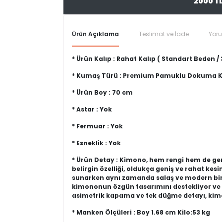
2000 T
Ürün Açıklama
Teslimat ve İade
Yor
* Ürün Kalıp : Rahat Kalıp ( Standart Beden
* Kumaş Türü : Premium Pamuklu Dokuma
* Ürün Boy : 70 cm
* Astar : Yok
* Fermuar : Yok
* Esneklik : Yok
* Ürün Detay : Kimono, hem rengi hem de gen
belirgin özelliği, oldukça geniş ve rahat kes
sunarken aynı zamanda salaş ve modern bir 
kimononun özgün tasarımını destekliyor ve 
asimetrik kapama ve tek düğme detayı, kim
* Manken Ölçüleri : Boy 1.68 cm Kilo:53 kg