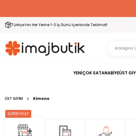
Türkiye’nin Her Yerine 1-3 İş Günü İçerisinde Teslimat!
YENİ
ÇOK SATAN
ABİYE
ÜST GİY
ÜST GİYİM
Kimono
SÜPER FİYAT