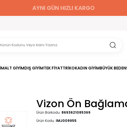
AYNI GÜN HIZLI KARGO
İM
ALT GİYİM
DIŞ GİYİM
TEK FİYAT
TRİKO
KADIN GİYİM
BÜYÜK BEDEN
Vizon Ön Bağlam
Ürün Barkodu :
8693621085369
Ürün Kodu :
IMJ009955