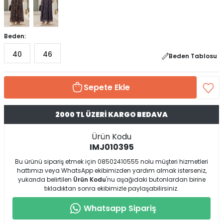
Beden:
40
46
Beden Tablosu
Sepete Ekle
2000 TL ÜZERİ KARGO BEDAVA
Ürün Kodu
IMJ010395
Bu ürünü sipariş etmek için 08502410555 nolu müşteri hizmetleri
hattımızı veya WhatsApp ekibimizden yardım almak isterseniz,
yukarıda belirtilen
Ürün Kodu
'nu aşağıdaki butonlardan birine
tıkladıktan sonra ekibimizle paylaşabilirsiniz.
Whatsapp Sipariş