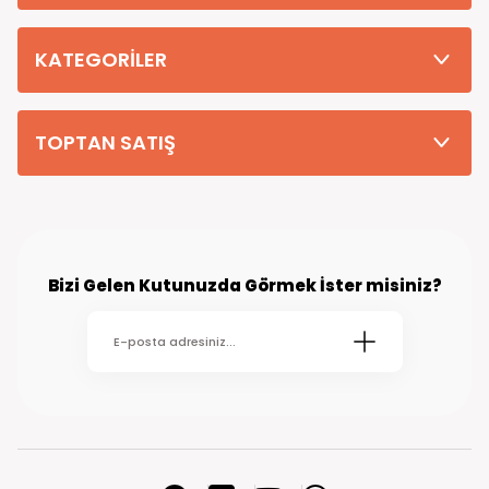
Tüm Siparişleriniz PTT KARGO Güvencesi ile 2-5 iş gününde sizlere
teslim edilmektedir. (kırsal köy kasaba gibi yerlere bu süre 7 güne
kadar uzayabilmektedir
KATEGORİLER
TOPTAN SATIŞ
Bizi Gelen Kutunuzda Görmek İster misiniz?