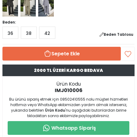
Beden:
36
38
42
Beden Tablosu
Sepete Ekle
2000 TL ÜZERİ KARGO BEDAVA
Ürün Kodu
IMJ010006
Bu ürünü sipariş etmek için 08502410555 nolu müşteri hizmetleri
hattımızı veya WhatsApp ekibimizden yardım almak isterseniz,
yukarıda belirtilen
Ürün Kodu
'nu aşağıdaki butonlardan birine
tıkladıktan sonra ekibimizle paylaşabilirsiniz.
Whatsapp Sipariş