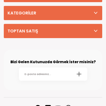
Tüm Siparişleriniz PTT KARGO Güvencesi ile 2-5 iş gününde sizlere
teslim edilmektedir. (kırsal köy kasaba gibi yerlere bu süre 7 güne
kadar uzayabilmektedir
KATEGORİLER
TOPTAN SATIŞ
Bizi Gelen Kutunuzda Görmek İster misiniz?