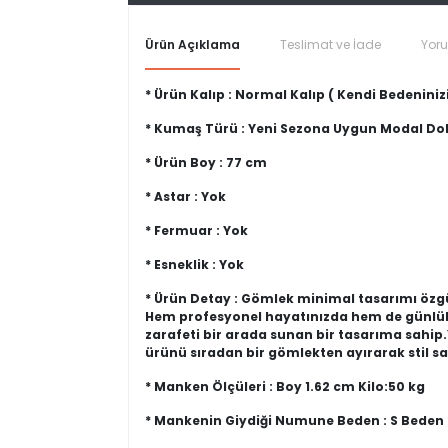
Ürün Açıklama
Teslimat ve İade
Yor
* Ürün Kalıp : Normal Kalıp ( Kendi Bedeninizi
* Kumaş Türü : Yeni Sezona Uygun Modal 
* Ürün Boy : 77 cm
* Astar : Yok
* Fermuar : Yok
* Esneklik : Yok
* Ürün Detay : Gömlek minimal tasarımı özgün
Hem profesyonel hayatınızda hem de günlük 
zarafeti bir arada sunan bir tasarıma sahip.Y
ürünü sıradan bir gömlekten ayırarak stil s
* Manken Ölçüleri : Boy 1.62 cm Kilo:50 kg
* Mankenin Giydiği Numune Beden : S Beden