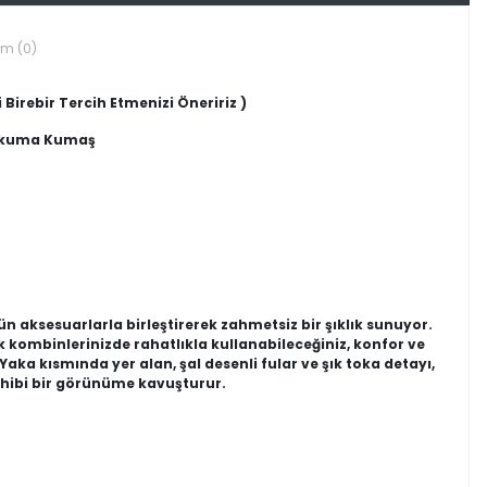
um (0)
 Birebir Tercih Etmenizi Öneririz )
Dokuma Kumaş
 aksesuarlarla birleştirerek zahmetsiz bir şıklık sunuyor.
kombinlerinizde rahatlıkla kullanabileceğiniz, konfor ve
aka kısmında yer alan, şal desenli fular ve şık toka detayı,
ahibi bir görünüme kavuşturur.