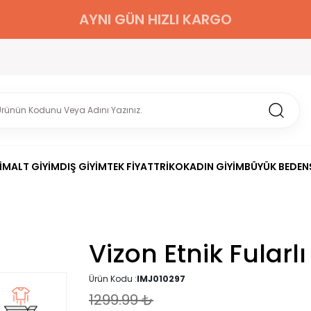
AYNI GÜN HIZLI KARGO
İM
ALT GİYİM
DIŞ GİYİM
TEK FİYAT
TRİKO
KADIN GİYİM
BÜYÜK BEDEN
Vizon Etnik Fula
Ürün Kodu :
IMJ010297
1299.99
₺