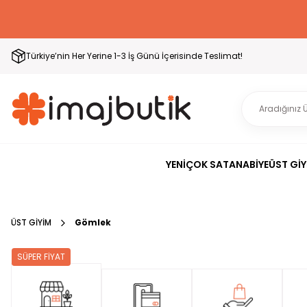
Türkiye’nin Her Yerine 1-3 İş Günü İçerisinde Teslimat!
YENİ
ÇOK SATAN
ABİYE
ÜST GİY
ÜST GİYİM
Gömlek
SÜPER FİYAT