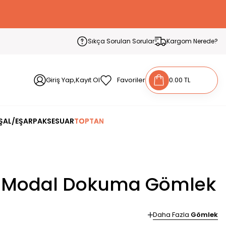
Sıkça Sorulan Sorular
Kargom Nerede?
Giriş Yap,Kayıt Ol
Favoriler
0.00 TL
ŞAL/EŞARP
AKSESUAR
TOPTAN
rlı Modal Dokuma Gömlek
Daha Fazla
Gömlek