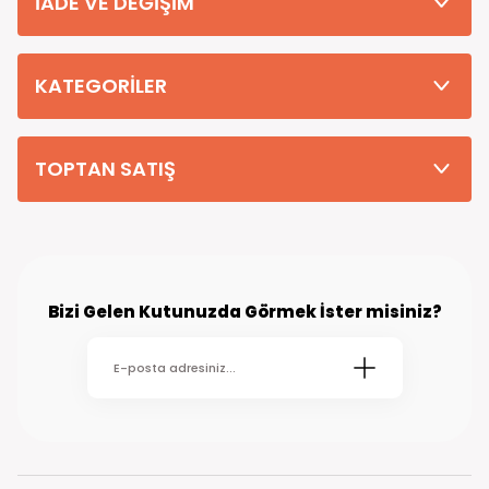
İADE VE DEĞİŞİM
Tüm Siparişleriniz PTT KARGO Güvencesi ile 2-5 iş gününde sizlere
teslim edilmektedir. (kırsal köy kasaba gibi yerlere bu süre 7 güne
kadar uzayabilmektedir
KATEGORİLER
TOPTAN SATIŞ
Bizi Gelen Kutunuzda Görmek İster misiniz?