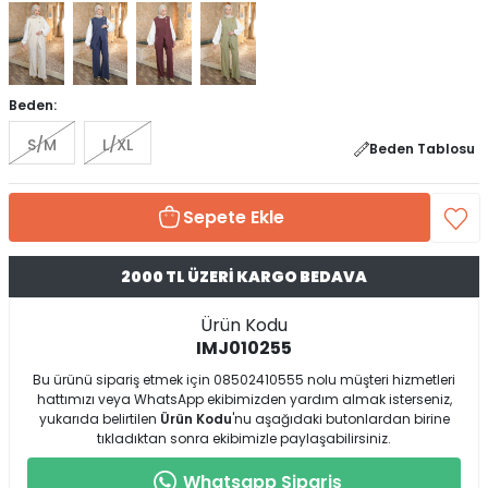
Beden:
S/M
L/XL
Beden Tablosu
Sepete Ekle
2000 TL ÜZERİ KARGO BEDAVA
Ürün Kodu
IMJ010255
Bu ürünü sipariş etmek için 08502410555 nolu müşteri hizmetleri
hattımızı veya WhatsApp ekibimizden yardım almak isterseniz,
yukarıda belirtilen
Ürün Kodu
'nu aşağıdaki butonlardan birine
tıkladıktan sonra ekibimizle paylaşabilirsiniz.
Whatsapp Sipariş