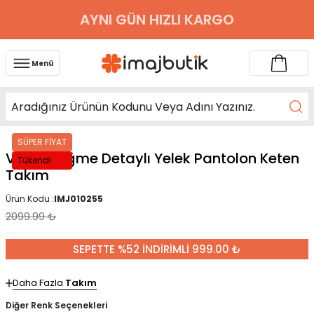
AYNI GÜN HIZLI KARGO
Menü
SÜPER FİYAT
Vizon Düğme Detaylı Yelek Pantolon Keten
Tükendi
Takım
Ürün Kodu :
IMJ010255
2099.99
₺
SEPETTE %52 İNDİRİMLİ 999.00 ₺
Daha Fazla
Takım
Diğer Renk Seçenekleri