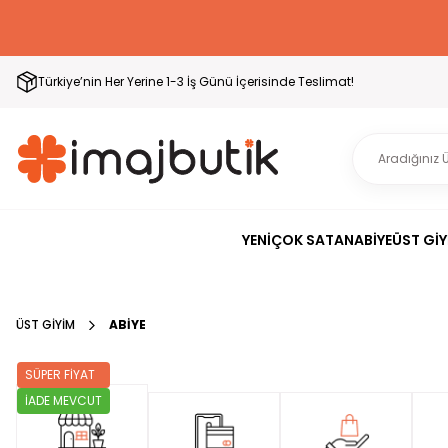
Türkiye’nin Her Yerine 1-3 İş Günü İçerisinde Teslimat!
YENİ
ÇOK SATAN
ABİYE
ÜST GİY
ÜST GİYİM
ABİYE
SÜPER FİYAT
İADE MEVCUT