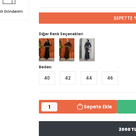
zlı Gönderim
SEPETTE 
Diğer Renk Seçenekleri
Beden:
40
42
44
46
Sepete Ekle
2000 T