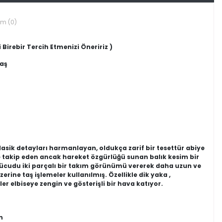
um (0)
 Birebir Tercih Etmenizi Öneririz )
maş
lasik detayları harmanlayan, oldukça zarif bir tesettür abiye
lde takip eden ancak hareket özgürlüğü sunan balık kesim bir
 vücudu iki parçalı bir takım görünümü vererek daha uzun ve
rine taş işlemeler kullanılmış. Özellikle dik yaka ,
er elbiseye zengin ve gösterişli bir hava katıyor.
n