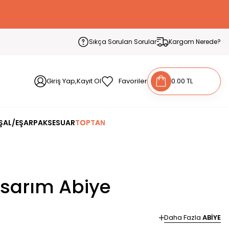
Sıkça Sorulan Sorular
Kargom Nerede?
Giriş Yap,Kayıt Ol
Favoriler
0.00 TL
ŞAL/EŞARP
AKSESUAR
TOPTAN
asarım Abiye
Daha Fazla
ABİYE