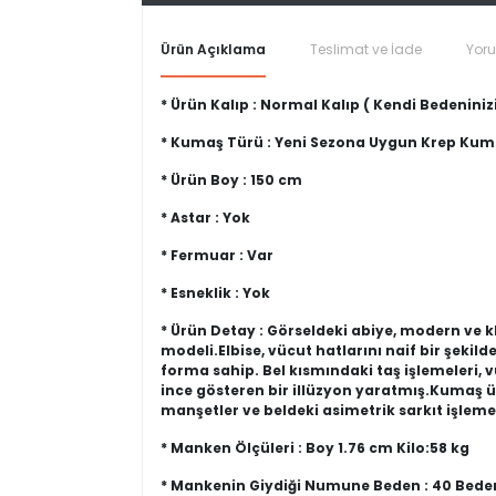
Ürün Açıklama
Teslimat ve İade
Yor
* Ürün Kalıp : Normal Kalıp ( Kendi Bedeninizi
* Kumaş Türü : Yeni Sezona Uygun Krep Ku
* Ürün Boy : 150 cm
* Astar : Yok
* Fermuar : Var
* Esneklik : Yok
* Ürün Detay : Görseldeki abiye, modern ve k
modeli.Elbise, vücut hatlarını naif bir şeki
forma sahip. Bel kısmındaki taş işlemeleri,
ince gösteren bir illüzyon yaratmış.Kumaş üze
manşetler ve beldeki asimetrik sarkıt işlemel
* Manken Ölçüleri : Boy 1.76 cm Kilo:58 kg
* Mankenin Giydiği Numune Beden : 40 Bede