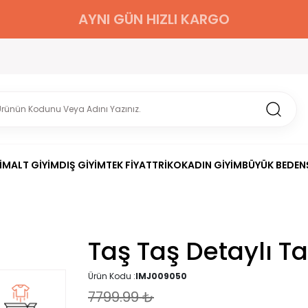
AYNI GÜN HIZLI KARGO
İM
ALT GİYİM
DIŞ GİYİM
TEK FİYAT
TRİKO
KADIN GİYİM
BÜYÜK BEDEN
Taş Taş Detaylı T
Ürün Kodu :
IMJ009050
7799.99
₺