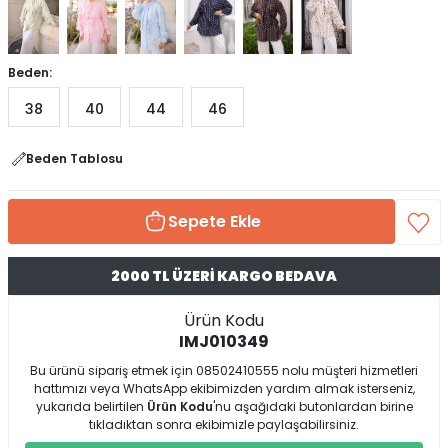
Beden:
38
40
44
46
Beden Tablosu
Sepete Ekle
2000 TL ÜZERİ KARGO BEDAVA
Ürün Kodu
IMJ010349
Bu ürünü sipariş etmek için 08502410555 nolu müşteri hizmetleri
hattımızı veya WhatsApp ekibimizden yardım almak isterseniz,
yukarıda belirtilen
Ürün Kodu
'nu aşağıdaki butonlardan birine
tıkladıktan sonra ekibimizle paylaşabilirsiniz.