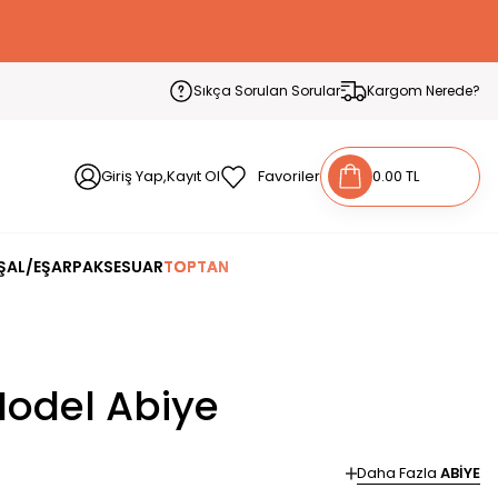
Sıkça Sorulan Sorular
Kargom Nerede?
Giriş Yap,Kayıt Ol
Favoriler
0.00 TL
ŞAL/EŞARP
AKSESUAR
TOPTAN
 Model Abiye
Daha Fazla
ABİYE