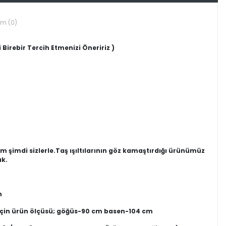
um (0)
 Birebir Tercih Etmenizi Öneririz )
m şimdi sizlerle.Taş ışıltılarının göz kamaştırdığı ürünümüz
ak.
n
 için ürün ölçüsü; göğüs-90 cm basen-104 cm