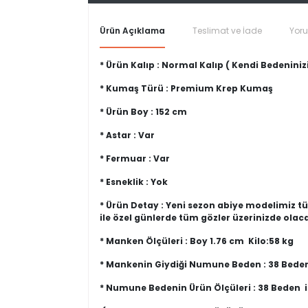
Ürün Açıklama
Teslimat ve İade
Yor
* Ürün Kalıp : Normal Kalıp ( Kendi Bedeninizi
* Kumaş Türü : Premium Krep Kumaş
* Ürün Boy : 152 cm
* Astar : Var
* Fermuar : Var
* Esneklik : Yok
* Ürün Detay : Yeni sezon abiye modelimiz tü
ile özel günlerde tüm gözler üzerinizde olac
* Manken Ölçüleri : Boy 1.76 cm Kilo:58 kg
* Mankenin Giydiği Numune Beden : 38 Bede
* Numune Bedenin Ürün Ölçüleri : 38 Beden