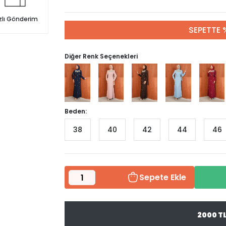
zlı Gönderim
SEPETTE 
Diğer Renk Seçenekleri
Beden:
38
40
42
44
46
Sepete Ekle
2000 T