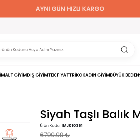
AYNI GÜN HIZLI KARGO
İM
ALT GİYİM
DIŞ GİYİM
TEK FİYAT
TRİKO
KADIN GİYİM
BÜYÜK BEDEN
Siyah Taşlı Balık
Ürün Kodu :
IMJ010361
6799.99
₺