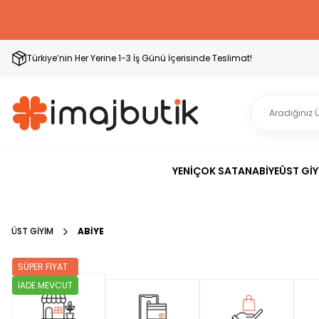
Türkiye’nin Her Yerine 1-3 İş Günü İçerisinde Teslimat!
YENİ
ÇOK SATAN
ABİYE
ÜST GİY
ÜST GİYİM
ABİYE
SÜPER FİYAT
İADE MEVCUT