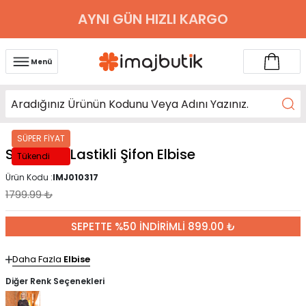
AYNI GÜN HIZLI KARGO
Menü
SÜPER FİYAT
Siyah Kol Lastikli Şifon Elbise
Tükendi
Ürün Kodu :
IMJ010317
1799.99
₺
SEPETTE %50 İNDİRİMLİ 899.00 ₺
Daha Fazla
Elbise
Diğer Renk Seçenekleri