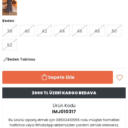
Beden:
38
40
42
44
46
48
50
52
Beden Tablosu
Sepete Ekle
2000 TL ÜZERİ KARGO BEDAVA
Ürün Kodu
IMJ010317
Bu ürünü sipariş etmek için 08502410555 nolu müşteri hizmetleri
hattımızı veya WhatsApp ekibimizden yardım almak isterseniz,