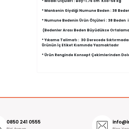
* Model Ölçüleri : Boy-1.76 cm Kilo-58 kg
* Mankenin Giydiği Numune Beden : 38 Bede
* Numune Bedenin Ürün Ölçüleri : 38 Beden 
(Bedenler Arası Beden Büyüdükce Ortalama
* Yıkama Talimatı : 30 Derecede Sıktırmada
Ürünün İç Etiket Kısmında Yazmaktadır
* Ürün Renginde Konsept Çekimlerinden Dolay
Değişim ve İade işlemleri hakkında bilgiler
Yorum (0)
İmajbutik.com' dan satın almış olduğunuz ürünler
Ürün incelemeleriniz ile gurur duyuyoruz v
siparişinizi teslim aldığınız andan itibaren
14 gün
İade ve değişim süreçlerini daha hızlı yapmak içi
değişim formunu eksiksiz doldurup ürünleri bize i
Ürün iadesi yaptığınız zaman, ürün incelemeden k
iade yapılmaktadır.
0850 241 0555
info@i
Ödemenizi kredi kartıyla gerçekleştirdiyseniz para