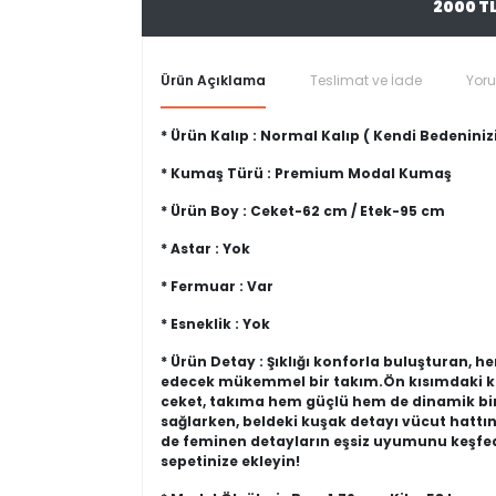
2000 T
Ürün Açıklama
Teslimat ve İade
Yor
* Ürün Kalıp : Normal Kalıp ( Kendi Bedeninizi
* Kumaş Türü : Premium Modal Kumaş
* Ürün Boy : Ceket-62 cm / Etek-95 cm
* Astar : Yok
* Fermuar : Var
* Esneklik : Yok
* Ürün Detay : Şıklığı konforla buluşturan, 
edecek mükemmel bir takım.Ön kısımdaki kap
ceket, takıma hem güçlü hem de dinamik bir
sağlarken, beldeki kuşak detayı vücut hatt
de feminen detayların eşsiz uyumunu keşfed
sepetinize ekleyin!