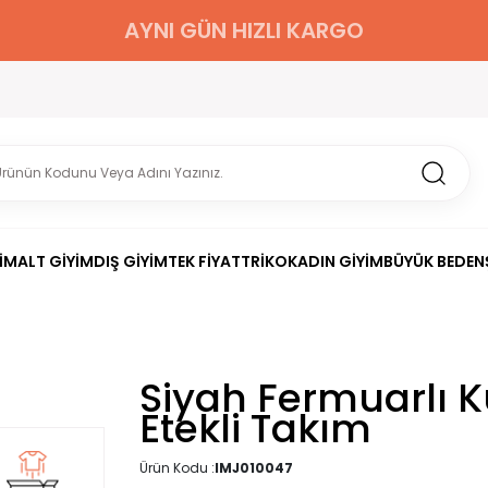
AYNI GÜN HIZLI KARGO
İM
ALT GİYİM
DIŞ GİYİM
TEK FİYAT
TRİKO
KADIN GİYİM
BÜYÜK BEDEN
Siyah Fermuarlı 
Etekli Takım
Ürün Kodu :
IMJ010047