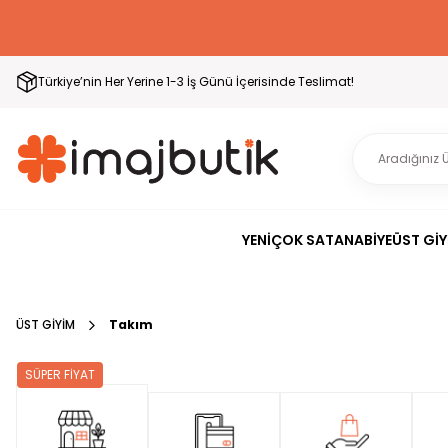
Türkiye’nin Her Yerine 1-3 İş Günü İçerisinde Teslimat!
YENİ
ÇOK SATAN
ABİYE
ÜST GİY
ÜST GİYİM
Takım
SÜPER FİYAT