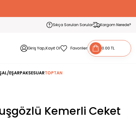
Sıkça Sorulan Sorular
Kargom Nerede?
Giriş Yap,Kayıt Ol
Favoriler
0.00 TL
ŞAL/EŞARP
AKSESUAR
TOPTAN
Kuşgözlü Kemerli Ceket