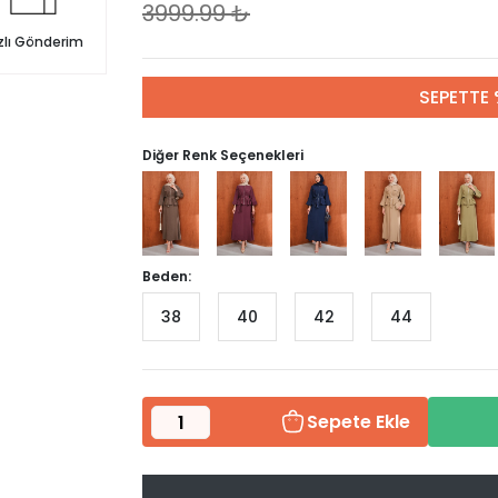
3999.99
₺
zlı Gönderim
SEPETTE 
Diğer Renk Seçenekleri
Beden:
38
40
42
44
Sepete Ekle