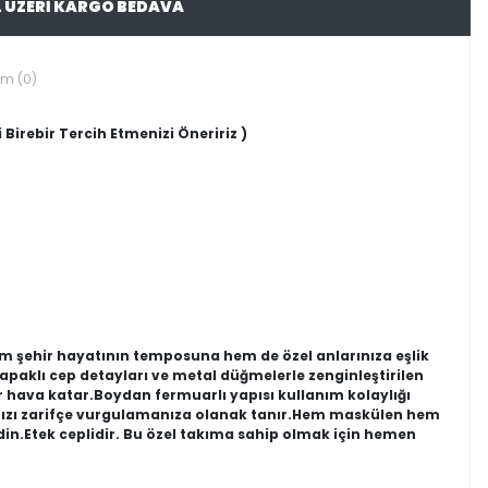
L ÜZERİ KARGO BEDAVA
um (0)
 Birebir Tercih Etmenizi Öneririz )
hem şehir hayatının temposuna hem de özel anlarınıza eşlik
aklı cep detayları ve metal düğmelerle zenginleştirilen
 hava katar.Boydan fermuarlı yapısı kullanım kolaylığı
ınızı zarifçe vurgulamanıza olanak tanır.Hem maskülen hem
in.Etek ceplidir. Bu özel takıma sahip olmak için hemen