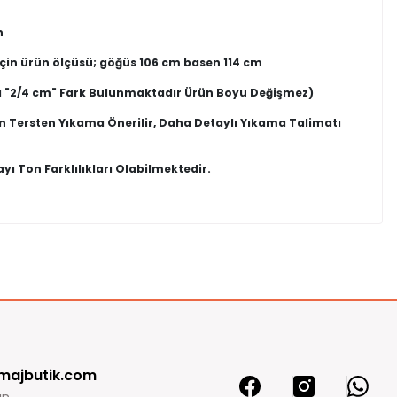
n
için ürün ölçüsü; göğüs 106 cm basen 114 cm
 "2/4 cm" Fark Bulunmaktadır Ürün Boyu Değişmez)
n Tersten Yıkama Önerilir, Daha Detaylı Yıkama Talimatı
ı Ton Farklılıkları Olabilmektedir.
in kullanılmamış olması şartıyla değişim veya iade süresi
e işaretlenmedikçe onları sansürlemeyeceğiz.
dür.
n sizlere paket içinde gönderdiğimiz faturanın arkasındaki iade
ade yada değişime gönderebilirsiniz
abul onayı aldıktan sonra, ödeme şeklinize sadık kalınarak paranız
0 Yorum
0.0
majbutik.com
5
0 %
 iadeniz ödeme yaptığınız kartınıza iade gönderiniz iade ekibimiz