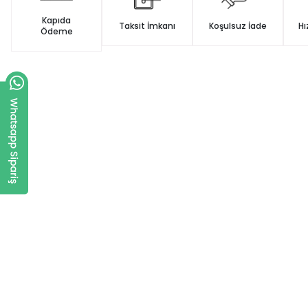
Kapıda
Taksit İmkanı
Koşulsuz İade
Hı
Ödeme