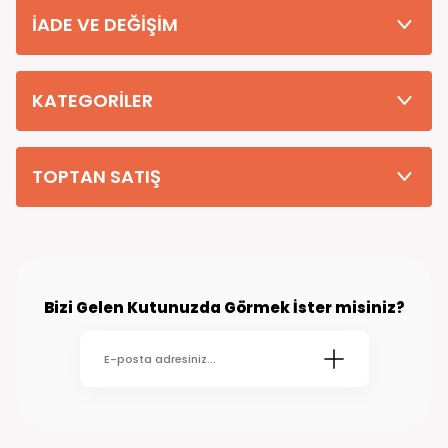
Teslimat Süresi
İADE VE DEĞİŞİM
Tüm Siparişleriniz PTT KARGO Güvencesi ile 2-5 iş gününde sizlere
teslim edilmektedir. (kırsal köy kasaba gibi yerlere bu süre 7 güne
kadar uzayabilmektedir
KATEGORİLER
TOPTAN SATIŞ
Bizi Gelen Kutunuzda Görmek İster misiniz?