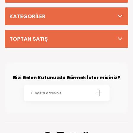
Tüm Siparişleriniz PTT KARGO Güvencesi ile 2-5 iş gününde sizlere
teslim edilmektedir. (kırsal köy kasaba gibi yerlere bu süre 7 güne
kadar uzayabilmektedir
KATEGORİLER
TOPTAN SATIŞ
Bizi Gelen Kutunuzda Görmek İster misiniz?