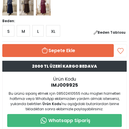
Beden:
S
M
L
XL
Beden Tablosu
Sepete Ekle
2000 TL ÜZERİ KARGO BEDAVA
Ürün Kodu
IMJ009925
Bu ürünü sipariş etmek için 08502410555 nolu müşteri hizmetleri
hattımızı veya WhatsApp ekibimizden yardım almak isterseniz,
yukarıda belirtilen
Ürün Kodu
'nu aşağıdaki butonlardan birine
tıkladıktan sonra ekibimizle paylaşabilirsiniz.
Whatsapp Sipariş