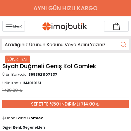
AYNI GÜN HIZLI KARGO
Menü
SÜPER FİYAT
Siyah Düğmeli Geniş Kol Gömlek
Ürün Barkodu :
8693621107337
Ürün Kodu :
IMJ010151
1429.99
₺
SEPETTE %50 İNDİRİMLİ 714.00 ₺
Daha Fazla
Gömlek
Diğer Renk Seçenekleri