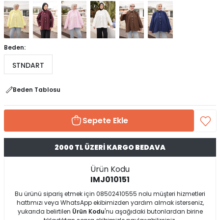
Beden:
STNDART
Beden Tablosu
Sepete Ekle
2000 TL ÜZERİ KARGO BEDAVA
Ürün Kodu
IMJ010151
Bu ürünü sipariş etmek için 08502410555 nolu müşteri hizmetleri
hattımızı veya WhatsApp ekibimizden yardım almak isterseniz,
yukarıda belirtilen
Ürün Kodu
'nu aşağıdaki butonlardan birine