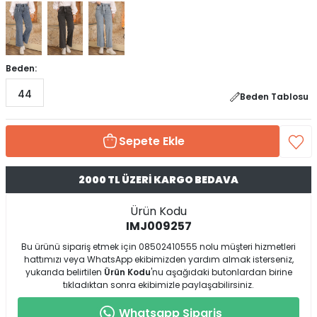
Beden:
44
Beden Tablosu
Sepete Ekle
2000 TL ÜZERİ KARGO BEDAVA
Ürün Kodu
IMJ009257
Bu ürünü sipariş etmek için 08502410555 nolu müşteri hizmetleri
hattımızı veya WhatsApp ekibimizden yardım almak isterseniz,
yukarıda belirtilen
Ürün Kodu
'nu aşağıdaki butonlardan birine
tıkladıktan sonra ekibimizle paylaşabilirsiniz.
Whatsapp Sipariş