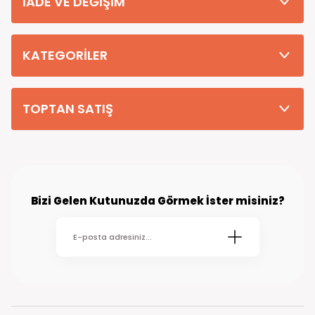
İADE VE DEĞİŞİM
Tüm Siparişleriniz PTT KARGO Güvencesi ile 2-5 iş gününde sizlere
teslim edilmektedir. (kırsal köy kasaba gibi yerlere bu süre 7 güne
kadar uzayabilmektedir
KATEGORİLER
TOPTAN SATIŞ
Bizi Gelen Kutunuzda Görmek İster misiniz?