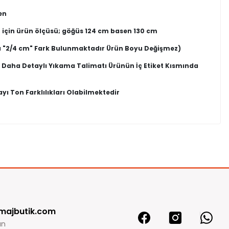
en
 için ürün ölçüsü; göğüs 124 cm basen 130 cm
 "2/4 cm" Fark Bulunmaktadır Ürün Boyu Değişmez)
, Daha Detaylı Yıkama Talimatı Ürünün İç Etiket Kısmında
ı Ton Farklılıkları Olabilmektedir
in kullanılmamış olması şartıyla değişim veya iade süresi
e işaretlenmedikçe onları sansürlemeyeceğiz.
dür.
n sizlere paket içinde gönderdiğimiz faturanın arkasındaki iade
ade yada değişime gönderebilirsiniz
abul onayı aldıktan sonra, ödeme şeklinize sadık kalınarak paranız
0 Yorum
0.0
majbutik.com
5
0 %
 iadeniz ödeme yaptığınız kartınıza iade gönderiniz iade ekibimiz
ın