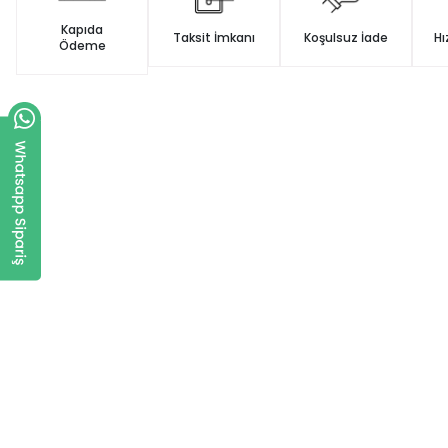
Kapıda
Taksit İmkanı
Koşulsuz İade
Hı
Ödeme