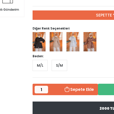
zlı Gönderim
SEPETTE 
Diğer Renk Seçenekleri
Beden:
M/L
S/M
Sepete Ekle
2000 T