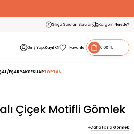
Sıkça Sorulan Sorular
Kargom Nerede?
Giriş Yap,Kayıt Ol
Favoriler
0.00 TL
ŞAL/EŞARP
AKSESUAR
TOPTAN
lı Çiçek Motifli Gömlek
Daha Fazla
Gömlek