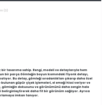
um (0)
ık bir tasarıma sahip. Rengi, modeli ve detaylarıyla hem
gun bir parça.Gömleğin boyun kısmındaki fiyonk detayı,
tıyor. Bu detay, gömleği sıradanlıktan çıkarıp daha özel
 bulunan güpür çiçek işlemeleri, el emeği hissi veriyor ve
eler, gömleğin dokusunu ve görünümünü daha zengin hale
 belirginleştirerek daha fit bir görünüm sağlıyor. Ayrıca
yarlamaya imkan tanıyor.