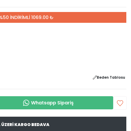
%50 İNDİRİMLİ 1069.00 ₺
Beden Tablosu
Whatsapp Sipariş
L ÜZERİ KARGO BEDAVA