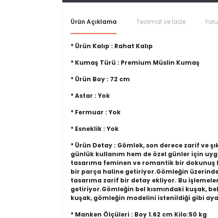
Ürün Açıklama
Teslimat ve İade
Yor
* Ürün Kalıp : Rahat Kalıp
* Kumaş Türü : Premium Müslin Kumaş
* Ürün Boy : 72 cm
* Astar : Yok
* Fermuar : Yok
* Esneklik : Yok
* Ürün Detay : Gömlek, son derece zarif ve ş
günlük kullanım hem de özel günler için uy
tasarıma feminen ve romantik bir dokunuş ka
bir parça haline getiriyor.Gömleğin üzerinde
tasarıma zarif bir detay ekliyor. Bu işlem
getiriyor.Gömleğin bel kısmındaki kuşak, beli
kuşak, gömleğin modelini istenildiği gibi a
* Manken Ölçüleri : Boy 1.62 cm Kilo:50 kg