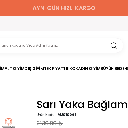
AYNI GÜN HIZLI KARGO
İM
ALT GİYİM
DIŞ GİYİM
TEK FİYAT
TRİKO
KADIN GİYİM
BÜYÜK BEDEN
Sarı Yaka Bağlama
Ürün Kodu :
IMJ010095
2139.99
₺