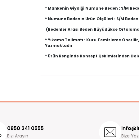
* Mankenin Giydiği Numune Beden : S/M Bed
* Numune Bedenin Ürün Ölçüleri : S/M Beden
(Bedenler Arası Beden Büyüdükce Ortalama
* Yıkama Talimatı : Kuru Temizleme Önerilir
Yazmaktadır
* Ürün Renginde Konsept Çekimlerinden Dolay
Değişim ve İade işlemleri hakkında bilgiler
Yorum (0)
İmajbutik.com' dan satın almış olduğunuz ürünler
Ürün incelemeleriniz ile gurur duyuyoruz v
siparişinizi teslim aldığınız andan itibaren
14 gün
İade ve değişim süreçlerini daha hızlı yapmak içi
değişim formunu eksiksiz doldurup ürünleri bize i
Ürün iadesi yaptığınız zaman, ürün incelemeden k
iade yapılmaktadır.
0850 241 0555
info@i
Bizi Arayın
Ödemenizi kredi kartıyla gerçekleştirdiyseniz para
Bize Yaz