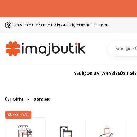
Türkiye’nin Her Yerine 1-3 İş Günü İçerisinde Teslimat!
YENİ
ÇOK SATAN
ABİYE
ÜST GİY
ÜST GİYİM
Gömlek
SÜPER FİYAT