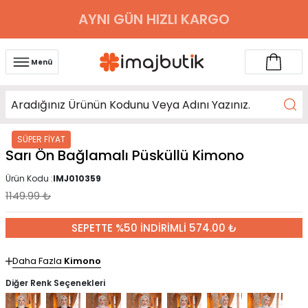
AYNI GÜN HIZLI KARGO
Menü
SÜPER FİYAT
Sarı Ön Bağlamalı Püsküllü Kimono
Ürün Kodu :
IMJ010359
1149.99
₺
SEPETTE %50 İNDİRİMLİ 574.00 ₺
Daha Fazla
Kimono
Diğer Renk Seçenekleri