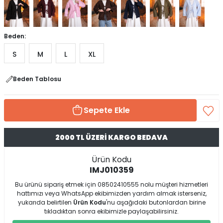
Beden:
S
M
L
XL
Beden Tablosu
Sepete Ekle
2000 TL ÜZERİ KARGO BEDAVA
Ürün Kodu
IMJ010359
Bu ürünü sipariş etmek için 08502410555 nolu müşteri hizmetleri
hattımızı veya WhatsApp ekibimizden yardım almak isterseniz,
yukarıda belirtilen
Ürün Kodu
'nu aşağıdaki butonlardan birine
tıkladıktan sonra ekibimizle paylaşabilirsiniz.