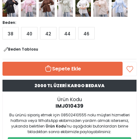
Beden:
38
40
42
44
46
Beden Tablosu
Sepete Ekle
2000 TL ÜZERİ KARGO BEDAVA
Ürün Kodu
IMJ010439
Bu ürünü sipariş etmek için 08502410555 nolu müşteri hizmetleri
hattımızı veya WhatsApp ekibimizden yardım almak isterseniz,
yukarıda belirtilen
Ürün Kodu
'nu aşağıdaki butonlardan birine
tıkladıktan sonra ekibimizle paylaşabilirsiniz.