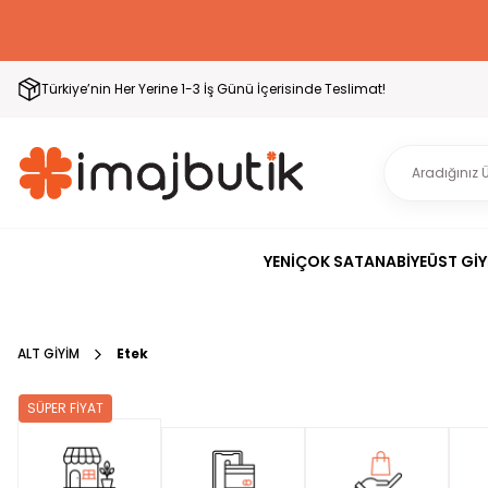
Türkiye’nin Her Yerine 1-3 İş Günü İçerisinde Teslimat!
YENİ
ÇOK SATAN
ABİYE
ÜST GİY
ALT GİYİM
Etek
SÜPER FİYAT