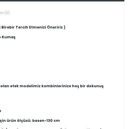
um (0)
 Birebir Tercih Etmenizi Öneririz )
ep Kumaş
ip olan etek modelimiz kombinlerinize hoş bir dokunuş
n
için ürün ölçüsü; basen-130 cm