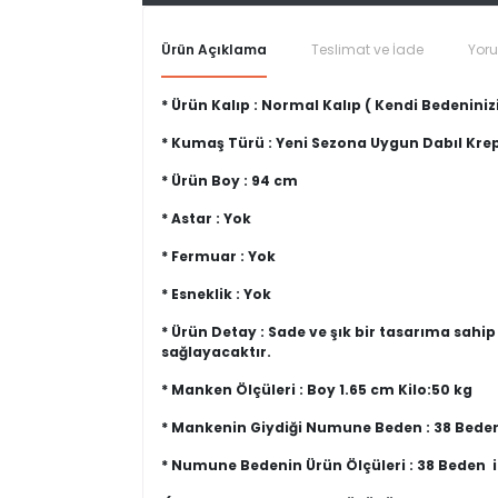
Ürün Açıklama
Teslimat ve İade
Yor
* Ürün Kalıp : Normal Kalıp ( Kendi Bedeninizi
* Kumaş Türü : Yeni Sezona Uygun Dabıl Kr
* Ürün Boy : 94 cm
* Astar : Yok
* Fermuar : Yok
* Esneklik : Yok
* Ürün Detay : Sade ve şık bir tasarıma sah
sağlayacaktır.
* Manken Ölçüleri : Boy 1.65 cm Kilo:50 kg
* Mankenin Giydiği Numune Beden : 38 Bede
* Numune Bedenin Ürün Ölçüleri : 38 Beden 