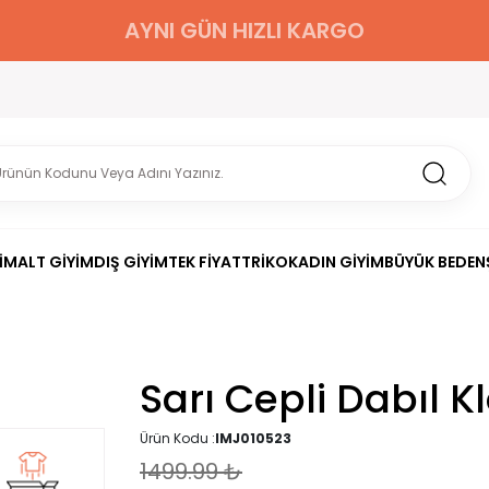
AYNI GÜN HIZLI KARGO
İM
ALT GİYİM
DIŞ GİYİM
TEK FİYAT
TRİKO
KADIN GİYİM
BÜYÜK BEDEN
Sarı Cepli Dabıl K
Ürün Kodu :
IMJ010523
1499.99
₺