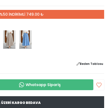
%50 İNDİRİMLİ 749.00 ₺
Beden Tablosu
Whatsapp Sipariş
L ÜZERİ KARGO BEDAVA