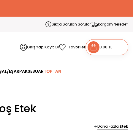
Sıkça Sorulan Sorular
Kargom Nerede?
Giriş Yap,Kayıt Ol
Favoriler
0.00 TL
ŞAL/EŞARP
AKSESUAR
TOPTAN
loş Etek
Daha Fazla
Etek