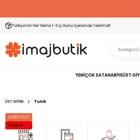
Türkiye’nin Her Yerine 1-3 İş Günü İçerisinde Teslimat!
YENİ
ÇOK SATAN
ABİYE
ÜST GİY
ÜST GİYİM
Tunik
SÜPER FİYAT
Tükendi