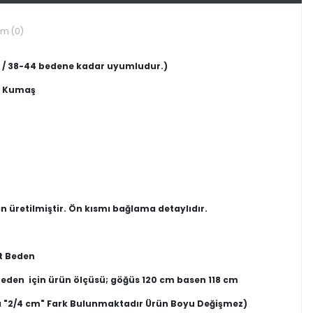
um (0)
en / 38-44 bedene kadar uyumludur.)
n Kumaş
 üretilmiştir. Ön kısmı bağlama detaylıdır.
t Beden
Beden için ürün ölçüsü; göğüs 120 cm basen 118 cm
 "2/4 cm" Fark Bulunmaktadır Ürün Boyu Değişmez)