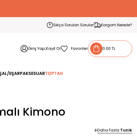
Sıkça Sorulan Sorular
Kargom Nerede?
Giriş Yap,Kayıt Ol
Favoriler
0.00 TL
ŞAL/EŞARP
AKSESUAR
TOPTAN
malı Kimono
Daha Fazla
Tunik