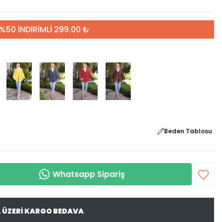
%50 İNDİRİMLİ 299.00 ₺
Beden Tablosu
Whatsapp Sipariş
L ÜZERİ KARGO BEDAVA