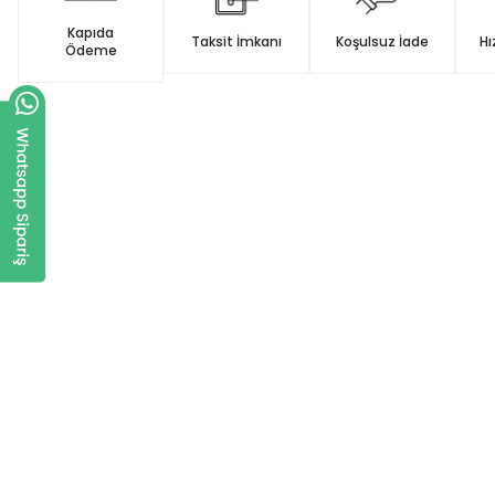
Kapıda
Taksit İmkanı
Koşulsuz İade
Hı
Ödeme