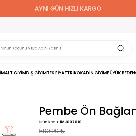
AYNI GÜN HIZLI KARGO
İM
ALT GİYİM
DIŞ GİYİM
TEK FİYAT
TRİKO
KADIN GİYİM
BÜYÜK BEDEN
Pembe Ön Bağla
Ürün Kodu :
IMJ007010
599.99
₺