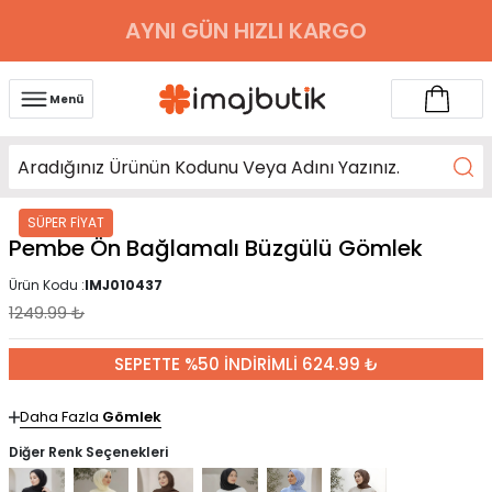
AYNI GÜN HIZLI KARGO
Menü
SÜPER FİYAT
Pembe Ön Bağlamalı Büzgülü Gömlek
Ürün Kodu :
IMJ010437
1249.99
₺
SEPETTE %50 İNDİRİMLİ 624.99 ₺
Daha Fazla
Gömlek
Diğer Renk Seçenekleri