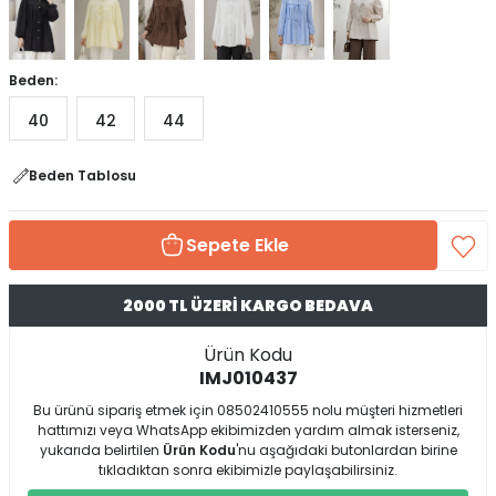
Beden:
40
42
44
Beden Tablosu
Sepete Ekle
2000 TL ÜZERİ KARGO BEDAVA
Ürün Kodu
IMJ010437
Bu ürünü sipariş etmek için 08502410555 nolu müşteri hizmetleri
hattımızı veya WhatsApp ekibimizden yardım almak isterseniz,
yukarıda belirtilen
Ürün Kodu
'nu aşağıdaki butonlardan birine
tıkladıktan sonra ekibimizle paylaşabilirsiniz.