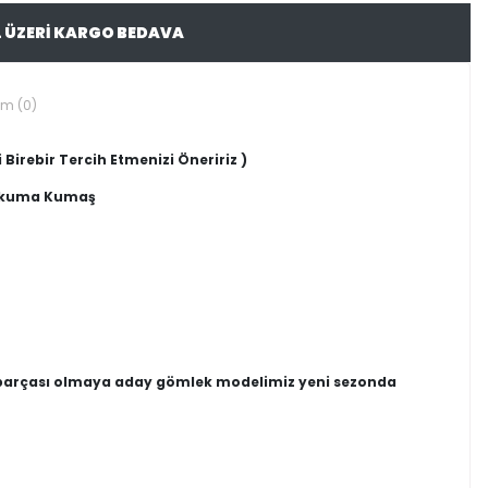
L ÜZERİ KARGO BEDAVA
um (0)
 Birebir Tercih Etmenizi Öneririz )
Dokuma Kumaş
e parçası olmaya aday gömlek modelimiz yeni sezonda