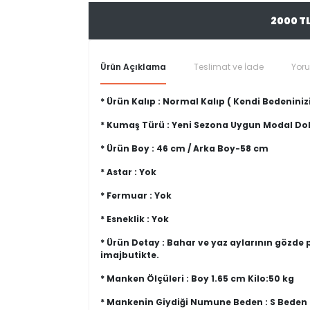
2000 T
Ürün Açıklama
Teslimat ve İade
Yor
* Ürün Kalıp : Normal Kalıp ( Kendi Bedeninizi
* Kumaş Türü : Yeni Sezona Uygun Modal 
* Ürün Boy : 46 cm / Arka Boy-58 cm
* Astar : Yok
* Fermuar : Yok
* Esneklik : Yok
* Ürün Detay : Bahar ve yaz aylarının gözd
imajbutikte.
* Manken Ölçüleri : Boy 1.65 cm Kilo:50 kg
* Mankenin Giydiği Numune Beden : S Beden