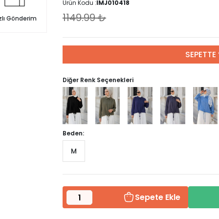
Ürün Kodu :
IMJ010418
1149.99
₺
zlı Gönderim
SEPETTE 
Diğer Renk Seçenekleri
Beden:
M
Sepete Ekle