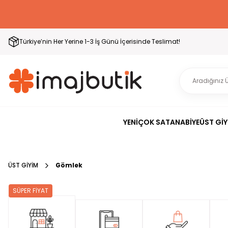
Türkiye’nin Her Yerine 1-3 İş Günü İçerisinde Teslimat!
YENİ
ÇOK SATAN
ABİYE
ÜST GİY
ÜST GİYİM
Gömlek
SÜPER FİYAT