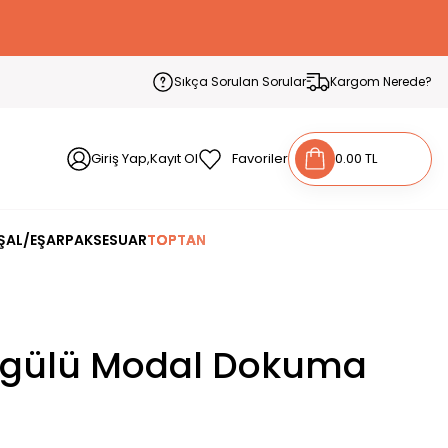
Sıkça Sorulan Sorular
Kargom Nerede?
Giriş Yap,Kayıt Ol
Favoriler
0.00 TL
ŞAL/EŞARP
AKSESUAR
TOPTAN
gülü Modal Dokuma