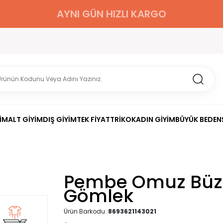
AYNI GÜN HIZLI KARGO
İM
ALT GİYİM
DIŞ GİYİM
TEK FİYAT
TRİKO
KADIN GİYİM
BÜYÜK BEDEN
Pembe Omuz Büz
Gömlek
Ürün Barkodu :
8693621143021