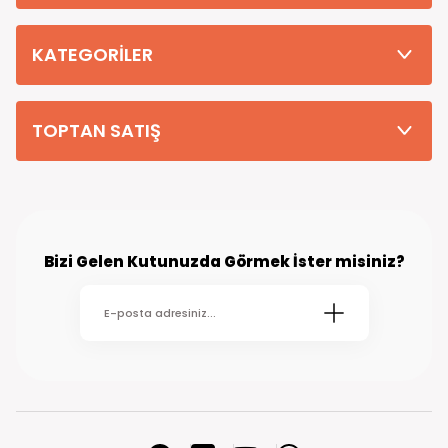
Tüm Siparişleriniz PTT KARGO Güvencesi ile 2-5 iş gününde sizlere
teslim edilmektedir. (kırsal köy kasaba gibi yerlere bu süre 7 güne
kadar uzayabilmektedir
KATEGORİLER
TOPTAN SATIŞ
Bizi Gelen Kutunuzda Görmek İster misiniz?