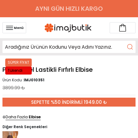
AYNI GÜN HIZLI KARGO
Menü
SÜPER FİYAT
Pembe Bel Lastikli Fırfırlı Elbise
Tükendi
Ürün Kodu :
IMJ010351
3899.99
₺
SEPETTE %50 İNDİRİMLİ 1949.00 ₺
Daha Fazla
Elbise
Diğer Renk Seçenekleri