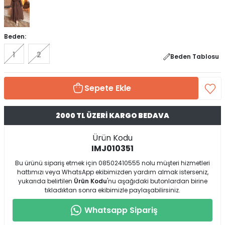
Beden:
1
2
Beden Tablosu
Sepete Ekle
2000 TL ÜZERİ KARGO BEDAVA
Ürün Kodu
IMJ010351
Bu ürünü sipariş etmek için 08502410555 nolu müşteri hizmetleri
hattımızı veya WhatsApp ekibimizden yardım almak isterseniz,
yukarıda belirtilen
Ürün Kodu
'nu aşağıdaki butonlardan birine
tıkladıktan sonra ekibimizle paylaşabilirsiniz.
Whatsapp Sipariş