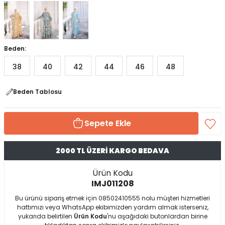
Beden:
38
40
42
44
46
48
Beden Tablosu
Sepete Ekle
2000 TL ÜZERİ KARGO BEDAVA
Ürün Kodu
IMJ011208
Bu ürünü sipariş etmek için 08502410555 nolu müşteri hizmetleri
hattımızı veya WhatsApp ekibimizden yardım almak isterseniz,
yukarıda belirtilen
Ürün Kodu
'nu aşağıdaki butonlardan birine