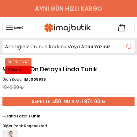
AYNI GÜN HIZLI KARGO
Menü
SÜPER FİYAT
Mürdüm Ön Detaylı Linda Tunik
Tükendi
Ürün Kodu :
IMJ005935
1949.99
₺
SEPETTE %50 İNDİRİMLİ 974.00 ₺
Daha Fazla
Tunik
Diğer Renk Seçenekleri