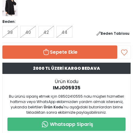
Beden:
38
40
42
44
Beden Tablosu
Sepete Ekle
2000 TL ÜZERİ KARGO BEDAVA
Ürün Kodu
IMJ005935
Bu ürünü sipariş etmek için 08502410555 nolu müşteri hizmetleri
hattımızı veya WhatsApp ekibimizden yardım almak isterseniz,
yukarıda belirtilen
Ürün Kodu
'nu aşağıdaki butonlardan birine
tıkladıktan sonra ekibimizle paylaşabilirsiniz.
Whatsapp Sipariş