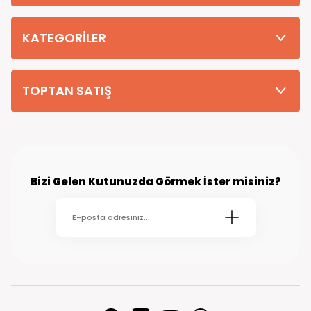
Tüm Siparişleriniz PTT KARGO Güvencesi ile 2-5 iş gününde sizlere
teslim edilmektedir. (kırsal köy kasaba gibi yerlere bu süre 7 güne
kadar uzayabilmektedir
KATEGORİLER
TOPTAN SATIŞ
Bizi Gelen Kutunuzda Görmek İster misiniz?