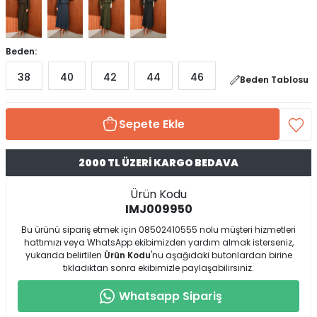
Beden:
38
40
42
44
46
Beden Tablosu
Sepete Ekle
2000 TL ÜZERİ KARGO BEDAVA
Ürün Kodu
IMJ009950
Bu ürünü sipariş etmek için 08502410555 nolu müşteri hizmetleri
hattımızı veya WhatsApp ekibimizden yardım almak isterseniz,
yukarıda belirtilen
Ürün Kodu
'nu aşağıdaki butonlardan birine
tıkladıktan sonra ekibimizle paylaşabilirsiniz.
Whatsapp Sipariş