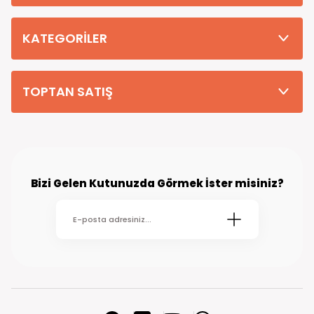
Tüm Siparişleriniz PTT KARGO Güvencesi ile 2-5 iş gününde sizlere
teslim edilmektedir. (kırsal köy kasaba gibi yerlere bu süre 7 güne
kadar uzayabilmektedir
KATEGORİLER
TOPTAN SATIŞ
Bizi Gelen Kutunuzda Görmek İster misiniz?