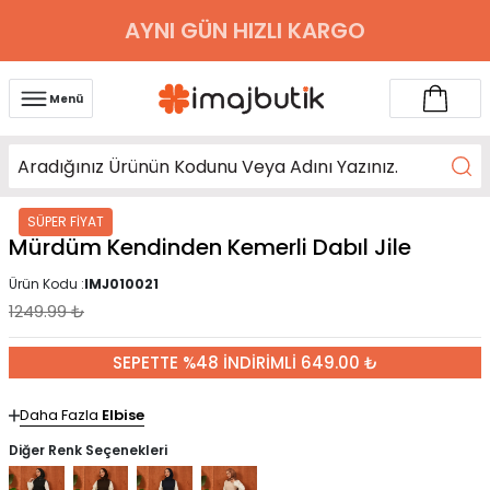
AYNI GÜN HIZLI KARGO
Menü
SÜPER FİYAT
Mürdüm Kendinden Kemerli Dabıl Jile
Ürün Kodu :
IMJ010021
1249.99
₺
SEPETTE %48 İNDİRİMLİ 649.00 ₺
Daha Fazla
Elbise
Diğer Renk Seçenekleri