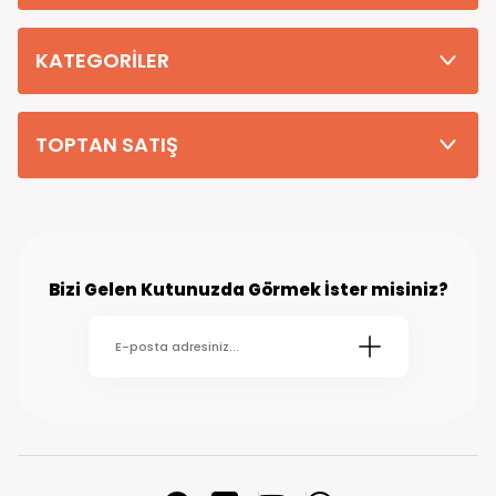
Tüm Siparişleriniz PTT KARGO Güvencesi ile 2-5 iş gününde sizlere
teslim edilmektedir. (kırsal köy kasaba gibi yerlere bu süre 7 güne
kadar uzayabilmektedir
KATEGORİLER
TOPTAN SATIŞ
Bizi Gelen Kutunuzda Görmek İster misiniz?