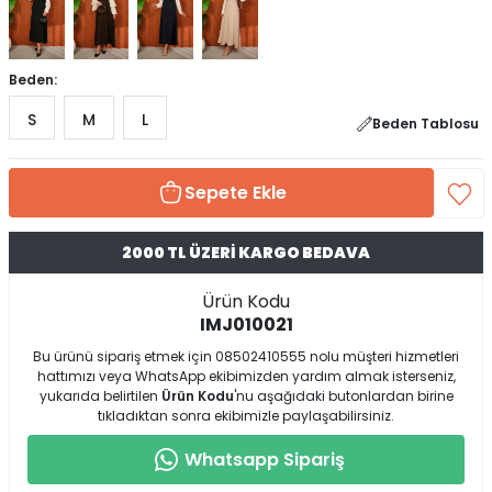
Beden:
S
M
L
Beden Tablosu
Sepete Ekle
2000 TL ÜZERİ KARGO BEDAVA
Ürün Kodu
IMJ010021
Bu ürünü sipariş etmek için 08502410555 nolu müşteri hizmetleri
hattımızı veya WhatsApp ekibimizden yardım almak isterseniz,
yukarıda belirtilen
Ürün Kodu
'nu aşağıdaki butonlardan birine
tıkladıktan sonra ekibimizle paylaşabilirsiniz.
Whatsapp Sipariş