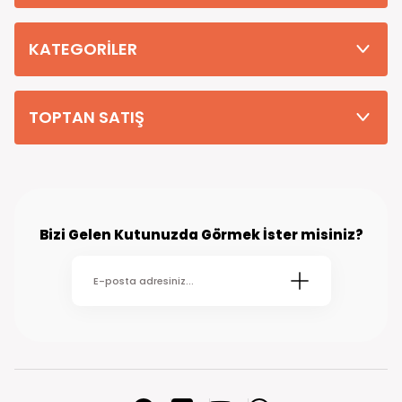
Tüm Siparişleriniz PTT KARGO Güvencesi ile 2-5 iş gününde sizlere
teslim edilmektedir. (kırsal köy kasaba gibi yerlere bu süre 7 güne
kadar uzayabilmektedir
KATEGORİLER
TOPTAN SATIŞ
Bizi Gelen Kutunuzda Görmek İster misiniz?