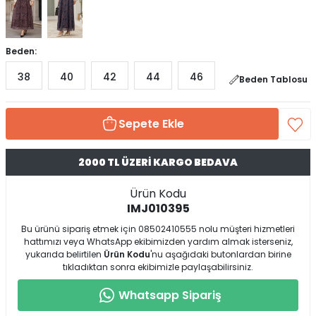
Beden:
38
40
42
44
46
Beden Tablosu
Sepete Ekle
2000 TL ÜZERİ KARGO BEDAVA
Ürün Kodu
IMJ010395
Bu ürünü sipariş etmek için 08502410555 nolu müşteri hizmetleri
hattımızı veya WhatsApp ekibimizden yardım almak isterseniz,
yukarıda belirtilen
Ürün Kodu
'nu aşağıdaki butonlardan birine
tıkladıktan sonra ekibimizle paylaşabilirsiniz.
Whatsapp Sipariş