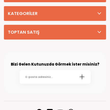
Tüm Siparişleriniz PTT KARGO Güvencesi ile 2-5 iş gününde sizlere
teslim edilmektedir. (kırsal köy kasaba gibi yerlere bu süre 7 güne
kadar uzayabilmektedir
KATEGORİLER
TOPTAN SATIŞ
Bizi Gelen Kutunuzda Görmek İster misiniz?