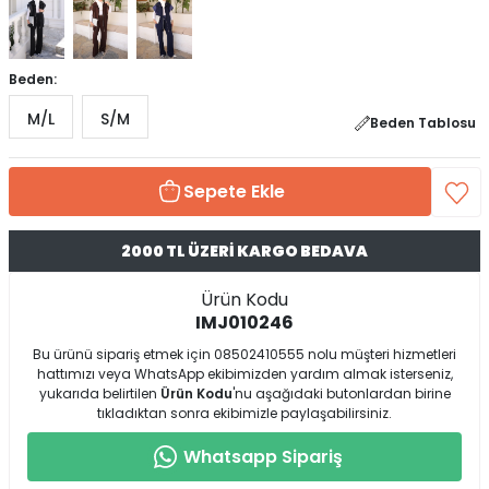
Beden:
M/L
S/M
Beden Tablosu
Sepete Ekle
2000 TL ÜZERİ KARGO BEDAVA
Ürün Kodu
IMJ010246
Bu ürünü sipariş etmek için 08502410555 nolu müşteri hizmetleri
hattımızı veya WhatsApp ekibimizden yardım almak isterseniz,
yukarıda belirtilen
Ürün Kodu
'nu aşağıdaki butonlardan birine
tıkladıktan sonra ekibimizle paylaşabilirsiniz.
Whatsapp Sipariş