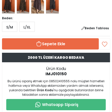
Beden:
S/M
L/XL
Beden Tablosu
Sepete Ekle
2000 TL ÜZERİ KARGO BEDAVA
Ürün Kodu
IMJ010150
Bu ürünü sipariş etmek için 08502410555 nolu müşteri hizmetleri
hattımızı veya WhatsApp ekibimizden yardım almak isterseniz,
yukarıda belirtilen
Ürün Kodu
'nu aşağıdaki butonlardan birine
tıkladıktan sonra ekibimizle paylaşabilirsiniz.
Whatsapp Sipariş