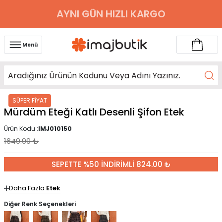
AYNI GÜN HIZLI KARGO
Menü
SÜPER FİYAT
Mürdüm Eteği Katlı Desenli Şifon Etek
Ürün Kodu :
IMJ010150
1649.99
₺
SEPETTE %50 İNDİRİMLİ 824.00 ₺
Daha Fazla
Etek
Diğer Renk Seçenekleri