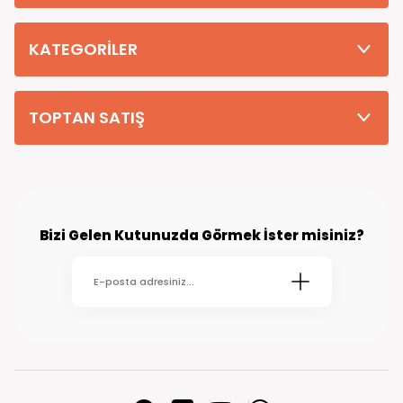
Tüm Siparişleriniz PTT KARGO Güvencesi ile 2-5 iş gününde sizlere
teslim edilmektedir. (kırsal köy kasaba gibi yerlere bu süre 7 güne
kadar uzayabilmektedir
KATEGORİLER
TOPTAN SATIŞ
Bizi Gelen Kutunuzda Görmek İster misiniz?