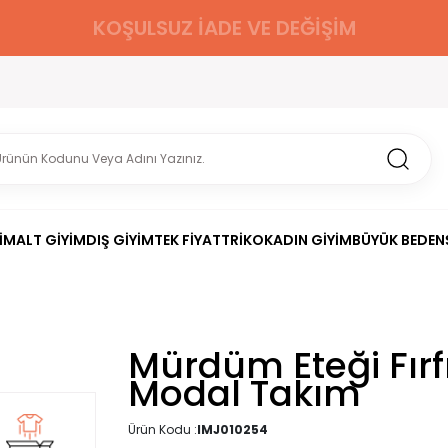
KOŞULSUZ İADE VE DEĞİŞİM
İM
ALT GİYİM
DIŞ GİYİM
TEK FİYAT
TRİKO
KADIN GİYİM
BÜYÜK BEDEN
Mürdüm Eteği Fırfı
Modal Takım
Ürün Kodu :
IMJ010254