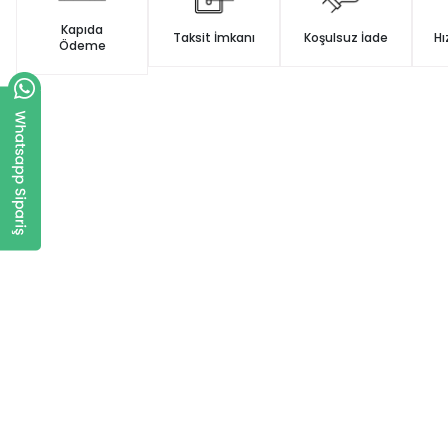
Kapıda
Taksit İmkanı
Koşulsuz İade
Hı
Ödeme