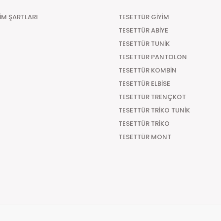
Türkiye'nin her yerine hızlı kargo seçeneğiyle gön
ŞİM ŞARTLARI
TESETTÜR GİYİM
seçeneği ile sipariş verilecek olunursa kapıda öde
TESETTÜR ABİYE
Kapıda Ödeme
TESETTÜR TUNİK
Türkiye'nin her yerine Kapıda Ödemeli sipariş vereb
TESETTÜR PANTOLON
aracılık etmesi sebebiyle +29.99 TL Kapıda Ödeme
TESETTÜR KOMBİN
Teslimat Süresi
TESETTÜR ELBİSE
TESETTÜR TRENÇKOT
Tüm Siparişleriniz PTT KARGO Güvencesi ile 2-5 iş g
süre 7 güne kadar uzayabilmektedir
TESETTÜR TRİKO TUNİK
TESETTÜR TRİKO
TESETTÜR MONT