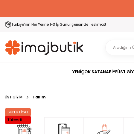
Türkiye’nin Her Yerine 1-3 İş Günü İçerisinde Teslimat!
YENİ
ÇOK SATAN
ABİYE
ÜST GİY
ÜST GİYİM
Takım
SÜPER FİYAT
Tükendi