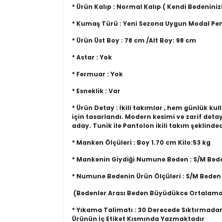
* Ürün Kalıp : Normal Kalıp ( Kendi Bedeninizi
* Kumaş Türü : Yeni Sezona Uygun Modal P
* Ürün Üst Boy : 78 cm /Alt Boy: 98 cm
* Astar : Yok
* Fermuar : Yok
* Esneklik : Var
* Ürün Detay : İkili takımlar , hem günlük k
için tasarlandı. Modern kesimi ve zarif det
aday. Tunik ile Pantolon ikili takım şeklindedi
* Manken Ölçüleri : Boy 1.70 cm Kilo:53 kg
* Mankenin Giydiği Numune Beden : S/M Bed
* Numune Bedenin Ürün Ölçüleri : S/M Beden
(Bedenler Arası Beden Büyüdükce Ortalama
* Yıkama Talimatı : 30 Derecede Sıktırmada
Ürünün İç Etiket Kısmında Yazmaktadır