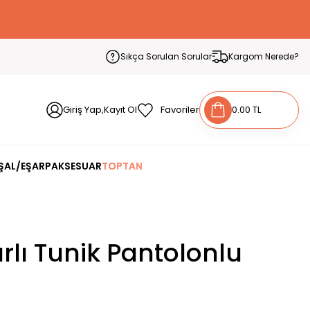
Sıkça Sorulan Sorular
Kargom Nerede?
Giriş Yap,Kayıt Ol
Favoriler
0.00 TL
ŞAL/EŞARP
AKSESUAR
TOPTAN
rlı Tunik Pantolonlu