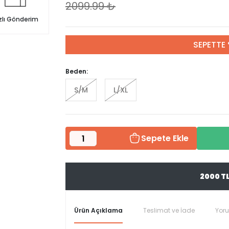
2099.99
₺
zlı Gönderim
SEPETTE 
Beden:
S/M
L/XL
Sepete Ekle
2000 T
Ürün Açıklama
Teslimat ve İade
Yor