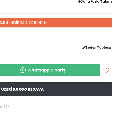
Daha Fazla
Takım
%64 İNDİRİMLİ 749.00 ₺
Beden Tablosu
Whatsapp Sipariş
L ÜZERİ KARGO BEDAVA
um (0)