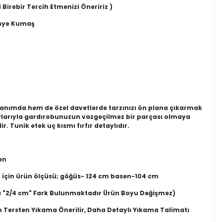
 Birebir Tercih Etmenizi Öneririz )
enye Kumaş
ullanımda hem de özel davetlerde tarzınızı ön plana çıkarmak
aylarıyla gardırobunuzun vazgeçilmez bir parçası olmaya
r. Tunik etek uç kısmı fırfır detaylıdır.
en
 için ürün ölçüsü; göğüs- 124 cm basen-104 cm
 "2/4 cm" Fark Bulunmaktadır Ürün Boyu Değişmez)
n Tersten Yıkama Önerilir, Daha Detaylı Yıkama Talimatı