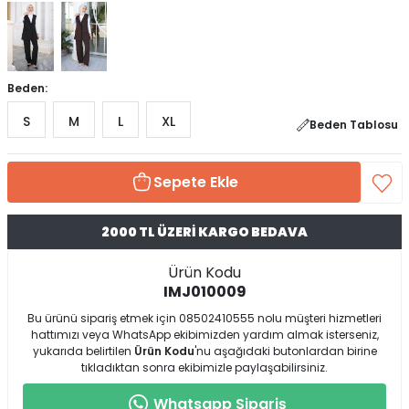
Beden:
S
M
L
XL
Beden Tablosu
Sepete Ekle
2000 TL ÜZERİ KARGO BEDAVA
Ürün Kodu
IMJ010009
Bu ürünü sipariş etmek için 08502410555 nolu müşteri hizmetleri
hattımızı veya WhatsApp ekibimizden yardım almak isterseniz,
yukarıda belirtilen
Ürün Kodu
'nu aşağıdaki butonlardan birine
tıkladıktan sonra ekibimizle paylaşabilirsiniz.
Whatsapp Sipariş