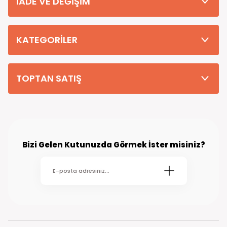
İADE VE DEĞİŞİM
Tüm Siparişleriniz PTT KARGO Güvencesi ile 2-5 iş gününde sizlere
teslim edilmektedir. (kırsal köy kasaba gibi yerlere bu süre 7 güne
kadar uzayabilmektedir
KATEGORİLER
TOPTAN SATIŞ
Bizi Gelen Kutunuzda Görmek İster misiniz?