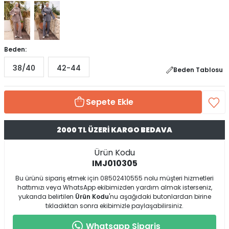
Beden:
38/40
42-44
Beden Tablosu
Sepete Ekle
2000 TL ÜZERİ KARGO BEDAVA
Ürün Kodu
IMJ010305
Bu ürünü sipariş etmek için 08502410555 nolu müşteri hizmetleri
hattımızı veya WhatsApp ekibimizden yardım almak isterseniz,
yukarıda belirtilen
Ürün Kodu
'nu aşağıdaki butonlardan birine
tıkladıktan sonra ekibimizle paylaşabilirsiniz.
Whatsapp Sipariş