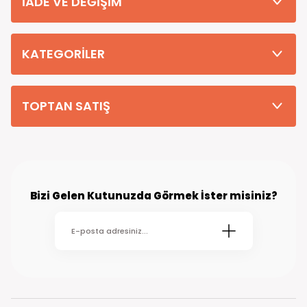
İADE VE DEĞİŞİM
Tüm Siparişleriniz PTT KARGO Güvencesi ile 2-5 iş gününde sizlere
teslim edilmektedir. (kırsal köy kasaba gibi yerlere bu süre 7 güne
kadar uzayabilmektedir
KATEGORİLER
TOPTAN SATIŞ
Bizi Gelen Kutunuzda Görmek İster misiniz?