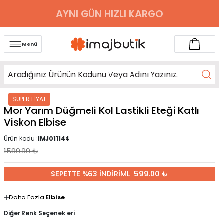
AYNI GÜN HIZLI KARGO
Menü
SÜPER FİYAT
Mor Yarım Düğmeli Kol Lastikli Eteği Katlı
Viskon Elbise
Ürün Kodu :
IMJ011144
1599.99
₺
SEPETTE %63 İNDİRİMLİ 599.00 ₺
Daha Fazla
Elbise
Diğer Renk Seçenekleri