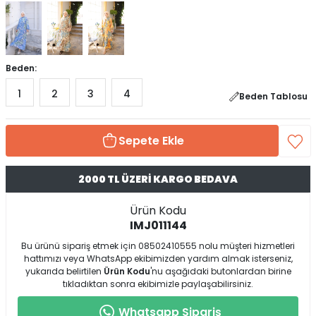
Beden:
1
2
3
4
Beden Tablosu
Sepete Ekle
2000 TL ÜZERİ KARGO BEDAVA
Ürün Kodu
IMJ011144
Bu ürünü sipariş etmek için 08502410555 nolu müşteri hizmetleri
hattımızı veya WhatsApp ekibimizden yardım almak isterseniz,
yukarıda belirtilen
Ürün Kodu
'nu aşağıdaki butonlardan birine
tıkladıktan sonra ekibimizle paylaşabilirsiniz.
Whatsapp Sipariş