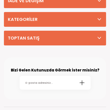
İADE VE DEĞİŞİM
Tüm Siparişleriniz PTT KARGO Güvencesi ile 2-5 iş gününde sizlere
teslim edilmektedir. (kırsal köy kasaba gibi yerlere bu süre 7 güne
kadar uzayabilmektedir
KATEGORİLER
TOPTAN SATIŞ
Bizi Gelen Kutunuzda Görmek İster misiniz?