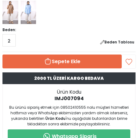
Beden:
2
Beden Tablosu
Sepete Ekle
2000 TL ÜZERİ KARGO BEDAVA
Ürün Kodu
IMJ007094
Bu ürünü sipariş etmek için 08502410555 nolu müşteri hizmetleri
hattımızı veya WhatsApp ekibimizden yardım almak isterseniz,
yukarıda belirtilen
Ürün Kodu
'nu aşağıdaki butonlardan birine
tıkladıktan sonra ekibimizle paylaşabilirsiniz.
Whatsapp Sipariş