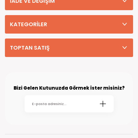
İADE VE DEĞİŞİM
Tüm Siparişleriniz PTT KARGO Güvencesi ile 2-5 iş gününde sizlere
teslim edilmektedir. (kırsal köy kasaba gibi yerlere bu süre 7 güne
kadar uzayabilmektedir
KATEGORİLER
TOPTAN SATIŞ
Bizi Gelen Kutunuzda Görmek İster misiniz?