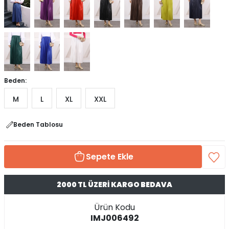
Beden:
M
L
XL
XXL
Beden Tablosu
Sepete Ekle
2000 TL ÜZERİ KARGO BEDAVA
Ürün Kodu
IMJ006492