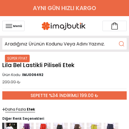
AYNI GÜN HIZLI KARGO
Menü
SÜPER FİYAT
Lila Bel Lastikli Piliseli Etek
Ürün Kodu :
IMJ006492
299.99
₺
SEPETTE %34 İNDİRİMLİ 199.00 ₺
Daha Fazla
Etek
Diğer Renk Seçenekleri