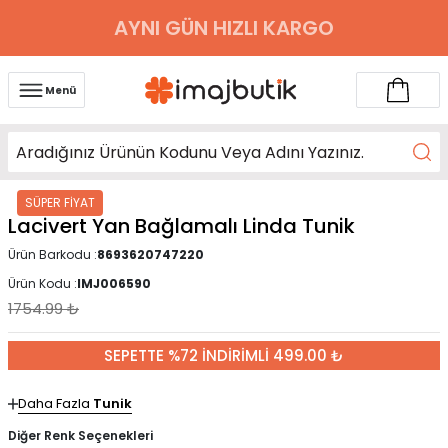
AYNI GÜN HIZLI KARGO
Menü
SÜPER FİYAT
Lacivert Yan Bağlamalı Linda Tunik
Ürün Barkodu :
8693620747220
Ürün Kodu :
IMJ006590
1754.99
₺
SEPETTE %72 İNDİRİMLİ 499.00 ₺
Daha Fazla
Tunik
Diğer Renk Seçenekleri