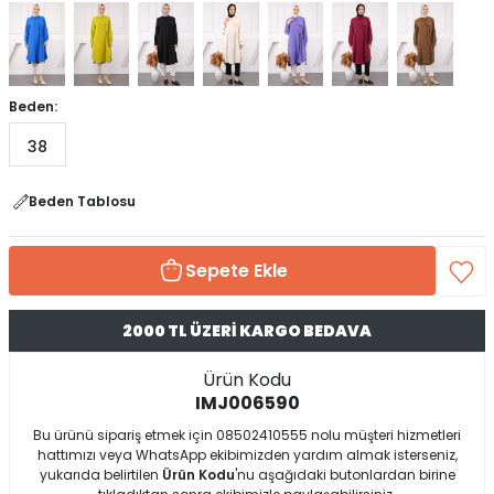
Beden:
38
Beden Tablosu
Sepete Ekle
2000 TL ÜZERİ KARGO BEDAVA
Ürün Kodu
IMJ006590
Bu ürünü sipariş etmek için 08502410555 nolu müşteri hizmetleri
hattımızı veya WhatsApp ekibimizden yardım almak isterseniz,
yukarıda belirtilen
Ürün Kodu
'nu aşağıdaki butonlardan birine