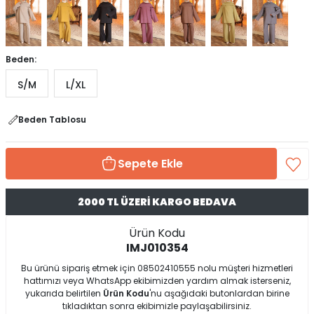
Beden:
S/M
L/XL
Beden Tablosu
Sepete Ekle
2000 TL ÜZERİ KARGO BEDAVA
Ürün Kodu
IMJ010354
Bu ürünü sipariş etmek için 08502410555 nolu müşteri hizmetleri
hattımızı veya WhatsApp ekibimizden yardım almak isterseniz,
yukarıda belirtilen
Ürün Kodu
'nu aşağıdaki butonlardan birine
tıkladıktan sonra ekibimizle paylaşabilirsiniz.