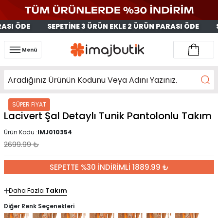
SI ÖDE 
SEPETİNE 3 ÜRÜN EKLE 2 ÜRÜN PARASI ÖDE 
S
Menü
SÜPER FİYAT
Lacivert Şal Detaylı Tunik Pantolonlu Takım
Ürün Kodu :
IMJ010354
2699.99
₺
SEPETTE %30 İNDİRİMLİ 1889.99 ₺
Daha Fazla
Takım
Diğer Renk Seçenekleri