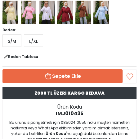
Beden:
S/M
L/XL
Beden Tablosu
Sepete Ekle
2000 TL ÜZERİ KARGO BEDAVA
Ürün Kodu
IMJ010435
Bu ürünü sipariş etmek için 08502410555 nolu müşteri hizmetleri
hattımızı veya WhatsApp ekibimizden yardım almak isterseniz,
yukarıda belirtilen
Ürün Kodu
'nu aşağıdaki butonlardan birine