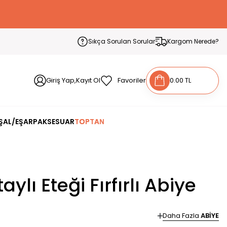
Sıkça Sorulan Sorular
Kargom Nerede?
Giriş Yap,Kayıt Ol
Favoriler
0.00 TL
ŞAL/EŞARP
AKSESUAR
TOPTAN
lı Eteği Fırfırlı Abiye
Daha Fazla
ABİYE