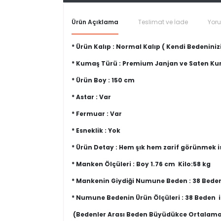
Ürün Açıklama
Teslimat ve İade
Yor
* Ürün Kalıp : Normal Kalıp ( Kendi Bedeninizi
* Kumaş Türü : Premium Janjan ve Saten K
* Ürün Boy : 150 cm
* Astar : Var
* Fermuar : Var
* Esneklik : Yok
* Ürün Detay : Hem şık hem zarif görünmek 
* Manken Ölçüleri : Boy 1.76 cm Kilo:58 kg
* Mankenin Giydiği Numune Beden : 38 Bede
* Numune Bedenin Ürün Ölçüleri : 38 Beden
(Bedenler Arası Beden Büyüdükce Ortalama