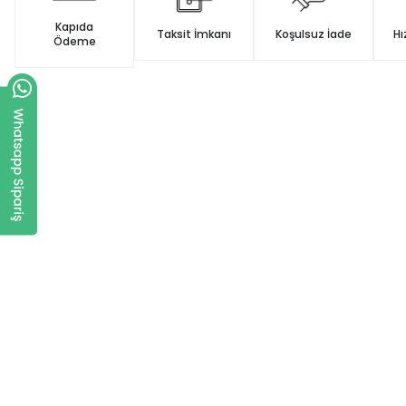
Kapıda
Taksit İmkanı
Koşulsuz İade
Hı
Ödeme