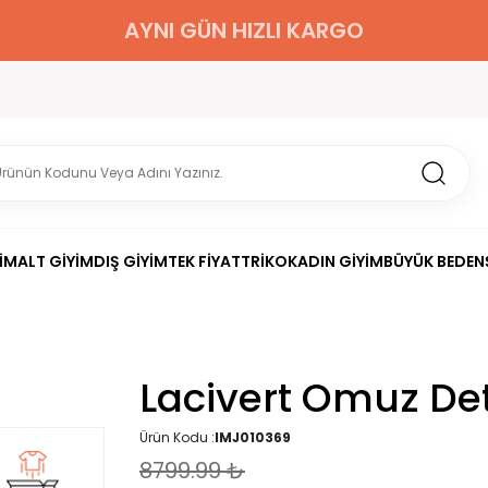
AYNI GÜN HIZLI KARGO
İM
ALT GİYİM
DIŞ GİYİM
TEK FİYAT
TRİKO
KADIN GİYİM
BÜYÜK BEDEN
Lacivert Omuz Detay
Ürün Kodu :
IMJ010369
8799.99
₺