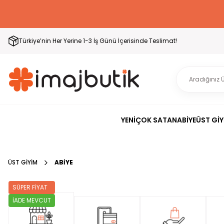
Türkiye’nin Her Yerine 1-3 İş Günü İçerisinde Teslimat!
YENİ
ÇOK SATAN
ABİYE
ÜST GİY
ÜST GİYİM
ABİYE
SÜPER FİYAT
İADE MEVCUT