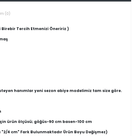
um (0)
 Birebir Tercih Etmenizi Öneririz )
umaş
isteyen hanımlar yeni sezon abiye modelimiz tam size göre.
n
 için ürün ölçüsü; göğüs-90 cm basen-100 cm
 "2/4 cm" Fark Bulunmaktadır Ürün Boyu Değişmez)