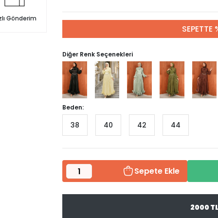
zlı Gönderim
SEPETTE 
Diğer Renk Seçenekleri
Beden:
38
40
42
44
Sepete Ekle
2000 T