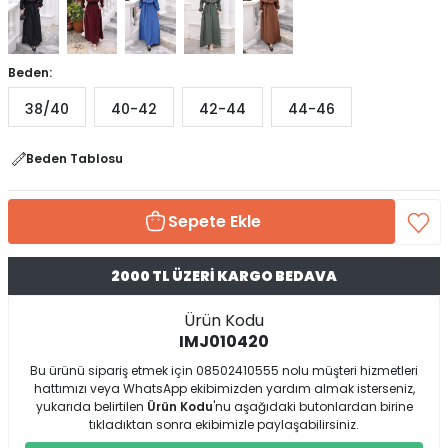
Beden:
38/40
40-42
42-44
44-46
Beden Tablosu
Sepete Ekle
2000 TL ÜZERİ KARGO BEDAVA
Ürün Kodu
IMJ010420
Bu ürünü sipariş etmek için 08502410555 nolu müşteri hizmetleri
hattımızı veya WhatsApp ekibimizden yardım almak isterseniz,
yukarıda belirtilen
Ürün Kodu
'nu aşağıdaki butonlardan birine
tıkladıktan sonra ekibimizle paylaşabilirsiniz.