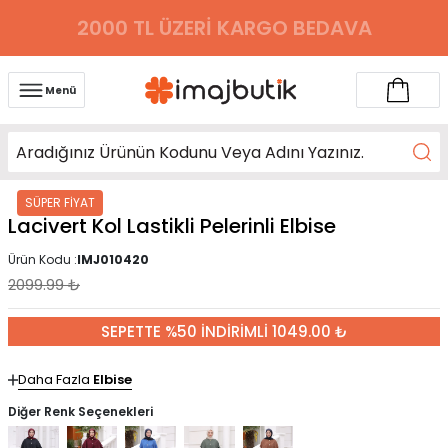
2000 TL ÜZERİ KARGO BEDAVA
Menü
SÜPER FİYAT
Lacivert Kol Lastikli Pelerinli Elbise
Ürün Kodu :
IMJ010420
2099.99
₺
SEPETTE %50 İNDİRİMLİ 1049.00 ₺
Daha Fazla
Elbise
Diğer Renk Seçenekleri