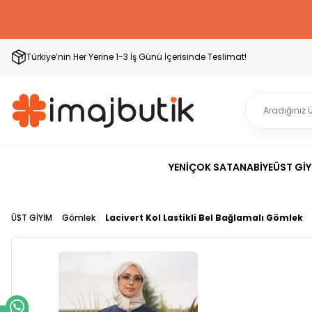
Türkiye’nin Her Yerine 1-3 İş Günü İçerisinde Teslimat!
YENİ
ÇOK SATAN
ABİYE
ÜST GİY
ÜST GİYİM
Gömlek
Lacivert Kol Lastikli Bel Bağlamalı Gömlek
Laciv
Bağ