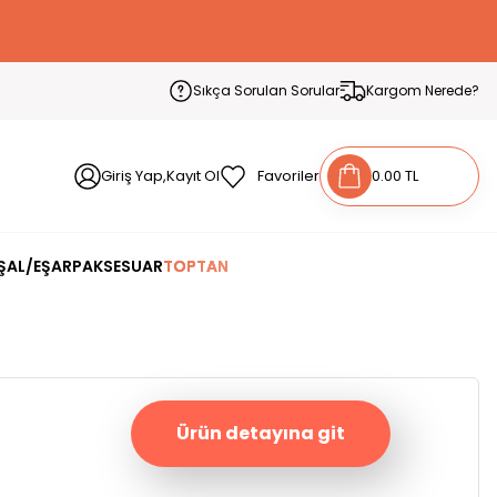
Sıkça Sorulan Sorular
Kargom Nerede?
Giriş Yap,Kayıt Ol
Favoriler
0.00 TL
ŞAL/EŞARP
AKSESUAR
TOPTAN
Ürün detayına git