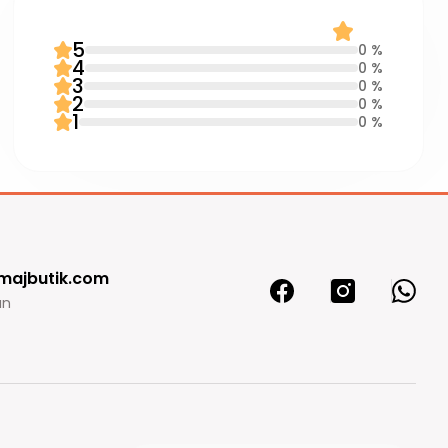
0 Yorum
0.0
5
0 %
4
0 %
3
0 %
2
0 %
1
0 %
majbutik.com
ın