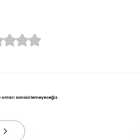
.0/5
e onları sansürlemeyeceğiz.