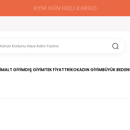
AYNI GÜN HIZLI KARGO
İM
ALT GİYİM
DIŞ GİYİM
TEK FİYAT
TRİKO
KADIN GİYİM
BÜYÜK BEDEN
ert Kol Lastikli Bel
lamalı Gömlek