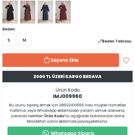
Beden:
S
M
Beden Tablosu
Sepete Ekle
2000 TL ÜZERİ KARGO BEDAVA
Ürün Kodu
IMJ009960
Bu ürünü sipariş etmek için 08502410555 nolu müşteri hizmetleri
hattımızı veya WhatsApp ekibimizden yardım almak isterseniz,
yukarıda belirtilen
Ürün Kodu
'nu aşağıdaki butonlardan birine
tıkladıktan sonra ekibimizle paylaşabilirsiniz.
Whatsapp Sipariş