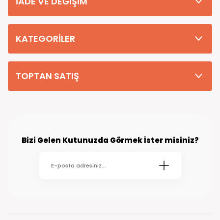
İADE VE DEĞİŞİM
Tüm Siparişleriniz PTT KARGO Güvencesi ile 2-5 iş gününde sizlere
teslim edilmektedir. (kırsal köy kasaba gibi yerlere bu süre 7 güne
kadar uzayabilmektedir
KATEGORİLER
TOPTAN SATIŞ
Bizi Gelen Kutunuzda Görmek İster misiniz?