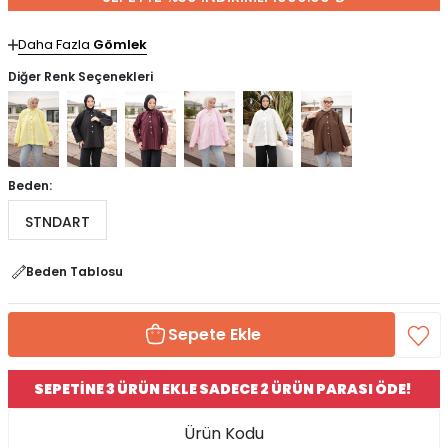
Daha Fazla
Gömlek
Diğer Renk Seçenekleri
Beden:
STNDART
Beden Tablosu
Sepete Ekle
SEPETİNE 3 ÜRÜN EKLE SADECE 2 ÜRÜN PARASI ÖDE!
Ürün Kodu