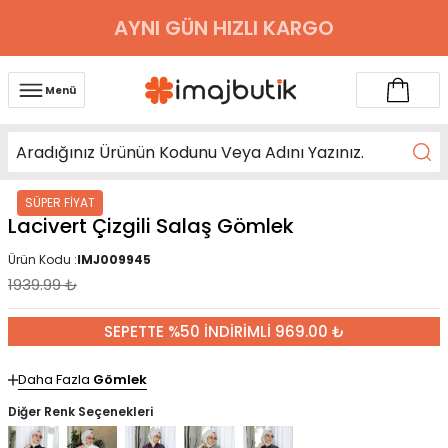
AYNI GÜN HIZLI KARGO
Menü
SÜPER FİYAT
Lacivert Çizgili Salaş Gömlek
Ürün Kodu :
IMJ009945
1939.99
₺
SEPETTE %50 İNDİRİMLİ 969.00 ₺
Daha Fazla
Gömlek
Diğer Renk Seçenekleri