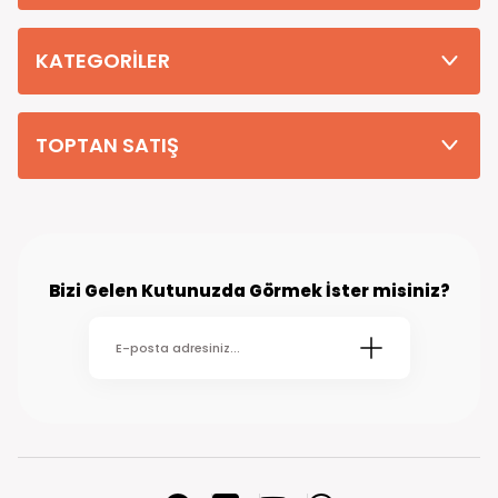
Tüm Siparişleriniz PTT KARGO Güvencesi ile 2-5 iş gününde sizlere
teslim edilmektedir. (kırsal köy kasaba gibi yerlere bu süre 7 güne
kadar uzayabilmektedir
KATEGORİLER
TOPTAN SATIŞ
Bizi Gelen Kutunuzda Görmek İster misiniz?