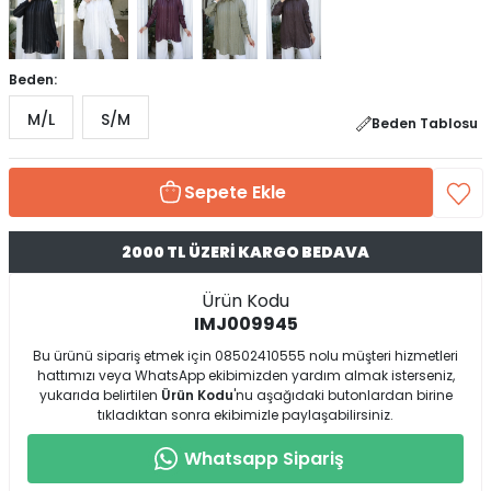
Beden:
M/L
S/M
Beden Tablosu
Sepete Ekle
2000 TL ÜZERİ KARGO BEDAVA
Ürün Kodu
IMJ009945
Bu ürünü sipariş etmek için 08502410555 nolu müşteri hizmetleri
hattımızı veya WhatsApp ekibimizden yardım almak isterseniz,
yukarıda belirtilen
Ürün Kodu
'nu aşağıdaki butonlardan birine
tıkladıktan sonra ekibimizle paylaşabilirsiniz.
Whatsapp Sipariş