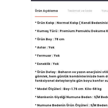
Ürün Açıklama
Teslimat ve İade
Yor
* Ürün Kalıp : Normal Kalıp ( Kendi Bedeninizi
* Kumaş Türü : Premium Pamuklu Dokuma
* Ürün Boy : 78 cm
* Astar : Yok
* Fermuar : Yok
* Esneklik : Yok
* Ürün Detay : Baharın ve yazın enerjisini st
gömlek, hem günlük kombinlerinizde hem de o
fonksiyonel detaylarıyla gün boyu konfor s
* Model Ölçüleri : Boy-1.76 cm Kilo-58 kg
* Mankenin Giydiği Numune Beden : S/M Bed
* Numune Bedenin Ürün Ölçüleri : S/M Beden