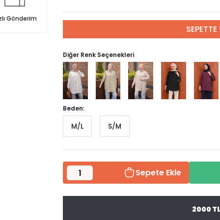
zlı Gönderim
SEPETTE 
Diğer Renk Seçenekleri
Beden:
M/L
S/M
Sepete Ekle
2000 T