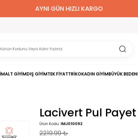
2000 TL ÜZERİ KARGO BEDAVA
İM
ALT GİYİM
DIŞ GİYİM
TEK FİYAT
TRİKO
KADIN GİYİM
BÜYÜK BEDEN
Lacivert Pul Paye
Ürün Kodu :
IMJ010092
2219.99
₺