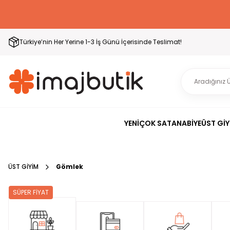
Türkiye’nin Her Yerine 1-3 İş Günü İçerisinde Teslimat!
YENİ
ÇOK SATAN
ABİYE
ÜST GİY
ÜST GİYİM
Gömlek
SÜPER FİYAT