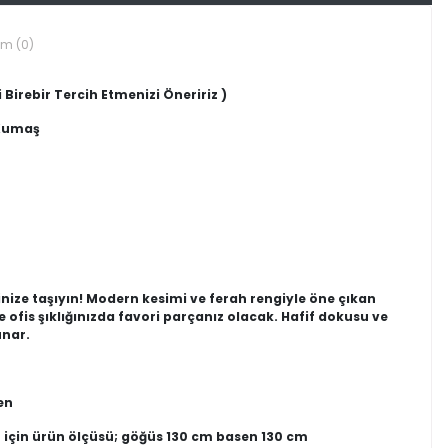
um (0)
 Birebir Tercih Etmenizi Öneririz )
 Kumaş
ilinize taşıyın! Modern kesimi ve ferah rengiyle öne çıkan
fis şıklığınızda favori parçanız olacak. Hafif dokusu ve
unar.
en
 için ürün ölçüsü; göğüs 130 cm basen 130 cm