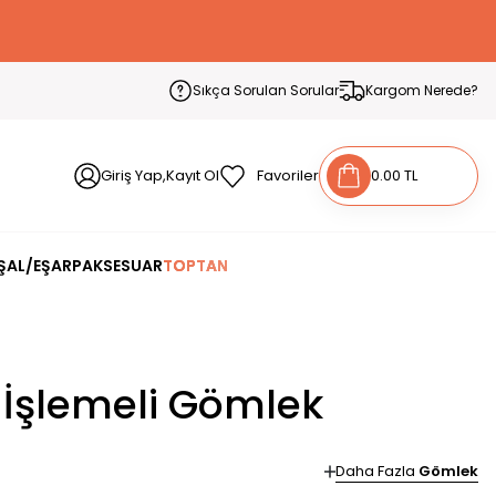
Sıkça Sorulan Sorular
Kargom Nerede?
Giriş Yap,Kayıt Ol
Favoriler
0.00 TL
ŞAL/EŞARP
AKSESUAR
TOPTAN
t İşlemeli Gömlek
Daha Fazla
Gömlek