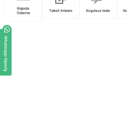
Kapıda
Taksit İmkanı
Koşulsuz İade
Hı
Ödeme